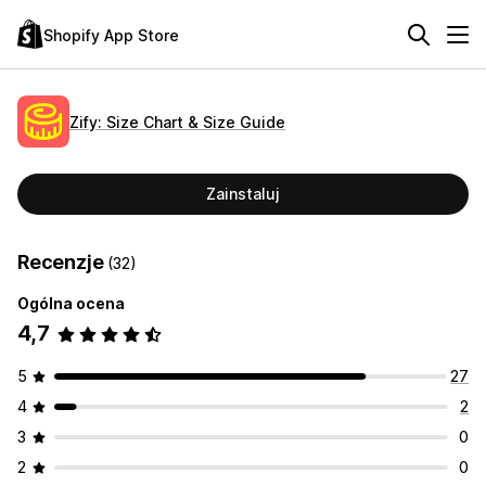
Shopify App Store
Zify: Size Chart & Size Guide
Zainstaluj
Recenzje
(32)
Ogólna ocena
4,7
5
27
4
2
3
0
2
0