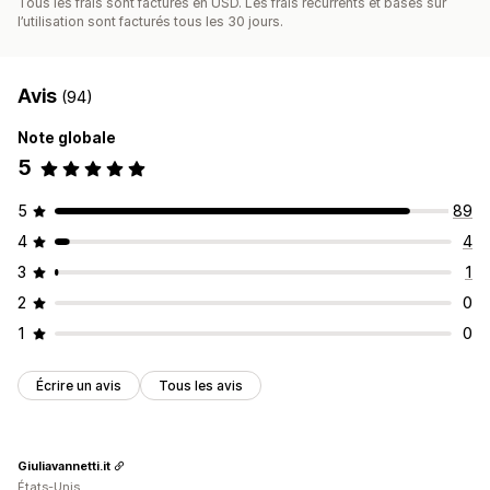
Tous les frais sont facturés en USD. Les frais récurrents et basés sur
l’utilisation sont facturés tous les 30 jours.
Avis
(94)
Note globale
5
5
89
4
4
3
1
2
0
1
0
Écrire un avis
Tous les avis
Giuliavannetti.it
États-Unis