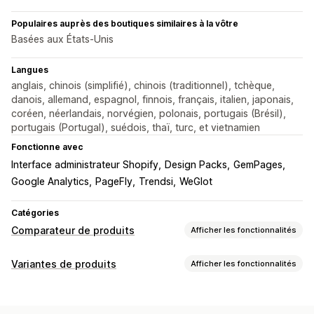
Populaires auprès des boutiques similaires à la vôtre
Basées aux États-Unis
Langues
anglais, chinois (simplifié), chinois (traditionnel), tchèque,
danois, allemand, espagnol, finnois, français, italien, japonais,
coréen, néerlandais, norvégien, polonais, portugais (Brésil),
portugais (Portugal), suédois, thaï, turc, et vietnamien
Fonctionne avec
Interface administrateur Shopify
Design Packs
GemPages
Google Analytics
PageFly
Trendsi
WeGlot
Catégories
Comparateur de produits
Afficher les fonctionnalités
Outils de comparaison
Variantes de produits
Afficher les fonctionnalités
Page de comparaison
Tableau de comparaison
Pop-ups
Personnalisation
Tableaux des tailles
Multiproduits
Variantes
Logique conditionnelle
Polices
Dimensions