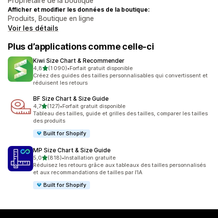
Propriétaire de la boutique
Afficher et modifier les données de la boutique:
Produits, Boutique en ligne
Voir les détails
Plus d’applications comme celle-ci
Kiwi Size Chart & Recommender
étoile(s) sur 5
4,8
(1 090)
•
Forfait gratuit disponible
1090 avis au total
Créez des guides des tailles personnalisables qui convertissent et
réduisent les retours
BF Size Chart & Size Guide
étoile(s) sur 5
4,7
(127)
•
Forfait gratuit disponible
127 avis au total
Tableau des tailles, guide et grilles des tailles, comparer les tailles
des produits
Built for Shopify
MP Size Chart & Size Guide
étoile(s) sur 5
5,0
(818)
•
Installation gratuite
818 avis au total
Réduisez les retours grâce aux tableaux des tailles personnalisés
et aux recommandations de tailles par l’IA
Built for Shopify