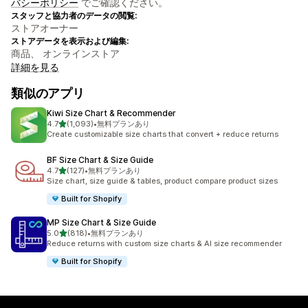
バシーポリシー
でご確認ください。
スタッフと協力者のデータの閲覧:
ストアオーナー
ストアデータを表示および編集:
商品、 オンラインストア
詳細を見る
類似のアプリ
Kiwi Size Chart & Recommender
5つ星中
4.7
(1,093)
•
無料プランあり
合計レビュー数：1093件
Create customizable size charts that convert + reduce returns
BF Size Chart & Size Guide
5つ星中
4.7
(127)
•
無料プランあり
合計レビュー数：127件
Size chart, size guide & tables, product compare product sizes
Built for Shopify
MP Size Chart & Size Guide
5つ星中
5.0
(818)
•
無料プランあり
合計レビュー数：818件
Reduce returns with custom size charts & AI size recommender
Built for Shopify