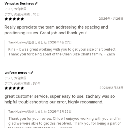
Venustas Business
アメリカ合衆国
アプリの使用期間：18日
2026年4月26日
Really appreciate the team addressing the spacing and
positioning issues. Great job and thank you!
TaskHuskyが返信しました 2026年4月27日
Kina - It was great working with you to get your size chart perfect.
Thank you for being apart of the Clean Size Charts family. - Zach
uniform person
アメリカ合衆国
アプリの使用期間：約1年
2026年2月23日
great customer service, super easy to use. zachary was so
helpful troubleshooting our error, highly recommend.
TaskHuskyが返信しました 2026年2月23日
Thank you for your review, Chloe! I enjoyed working with you and I'm
glad we were able to get this resolved. Thank you for being a part of