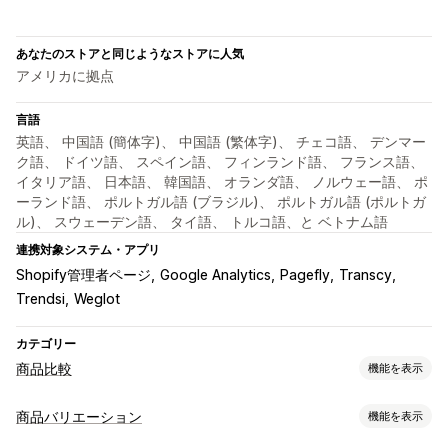
あなたのストアと同じようなストアに人気
アメリカに拠点
言語
英語、 中国語 (簡体字)、 中国語 (繁体字)、 チェコ語、 デンマー
ク語、 ドイツ語、 スペイン語、 フィンランド語、 フランス語、
イタリア語、 日本語、 韓国語、 オランダ語、 ノルウェー語、 ポ
ーランド語、 ポルトガル語 (ブラジル)、 ポルトガル語 (ポルトガ
ル)、 スウェーデン語、 タイ語、 トルコ語、と ベトナム語
連携対象システム・アプリ
Shopify管理者ページ
Google Analytics
Pagefly
Transcy
Trendsi
Weglot
カテゴリー
商品比較
機能を表示
比較ツール
商品バリエーション
機能を表示
比較ページ
比較テーブル
ポップアップ
サイズ表
複数商品