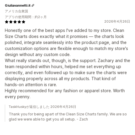
Giuliavannetti.it
アメリカ合衆国
アプリの使用期間：約2ヶ月
2026年4月26日
Honestly one of the best apps I've added to my store. Clean
Size Charts does exactly what it promises — the charts look
polished, integrate seamlessly into the product page, and the
customization options are flexible enough to match my store's
design without any custom code.
What really stands out, though, is the support. Zachary and the
team responded within hours, helped me set everything up
correctly, and even followed up to make sure the charts were
displaying properly across all my products. That kind of
hands-on attention is rare.
Highly recommended for any fashion or apparel store. Worth
every penny.
TaskHuskyが返信しました 2026年4月26日
Thank you for being apart of the Clean Size Charts family. We are so
glad we were able to get you all setup. - Zach