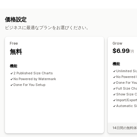
カスタマイズ
バリエーション
仕様
おすすめ
AIによるおすすめ
条件付きロジック
フォント
寸法
ドロップダウン
絞り込みと並び替え
相違点をハイライト
表示と非表示
画像
価格設定
ファイルのアップロード
カスタムテキスト
カスタムCSS
動画
分析
ビジネスに最適なプランをお選びください。
カスタムHTML
サイズ表
プレビュー
翻訳
表示オプション
インポートとエクスポート
バリエーションの表示
ドラッグ&ドロップエディタ
テーブルレイアウト
カスタムCSS
Free
Grow
色とフォント
カスタムアイコン
カスタムテキスト
$6.99
無料
/月
テンプレート
インポートとエクスポート
機能
フローティングチャート
単位変換
複数言語
翻訳
商品ページ
機能
Unlimited Si
コレクションページ
モバイル対応
2 Published Size Charts
No Powered 
No Powered by Watermark
Done For Yo
Done For You Setup
Full Size Ch
Show Size C
Import/Expor
Automatic S
14日間の無料