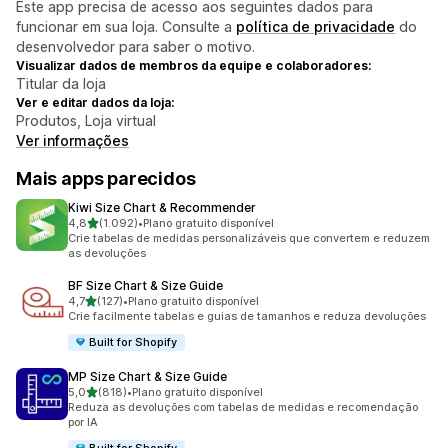
Este app precisa de acesso aos seguintes dados para
funcionar em sua loja. Consulte a
política de privacidade
do
desenvolvedor para saber o motivo.
Visualizar dados de membros da equipe e colaboradores:
Titular da loja
Ver e editar dados da loja:
Produtos, Loja virtual
Ver informações
Mais apps parecidos
Kiwi Size Chart & Recommender
de 5 estrelas
4,8
(1.092)
•
Plano gratuito disponível
1092 avaliações ao todo
Crie tabelas de medidas personalizáveis que convertem e reduzem
as devoluções
BF Size Chart & Size Guide
de 5 estrelas
4,7
(127)
•
Plano gratuito disponível
127 avaliações ao todo
Crie facilmente tabelas e guias de tamanhos e reduza devoluções
Built for Shopify
MP Size Chart & Size Guide
de 5 estrelas
5,0
(818)
•
Plano gratuito disponível
818 avaliações ao todo
Reduza as devoluções com tabelas de medidas e recomendação
por IA
Built for Shopify