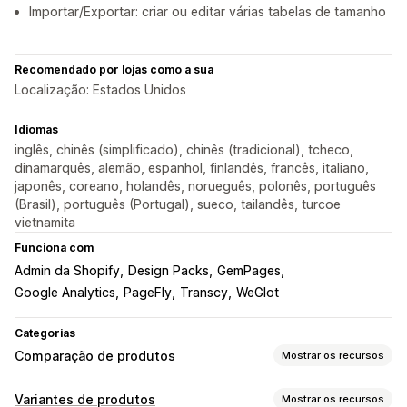
Importar/Exportar: criar ou editar várias tabelas de tamanho
Recomendado por lojas como a sua
Localização: Estados Unidos
Idiomas
inglês, chinês (simplificado), chinês (tradicional), tcheco,
dinamarquês, alemão, espanhol, finlandês, francês, italiano,
japonês, coreano, holandês, norueguês, polonês, português
(Brasil), português (Portugal), sueco, tailandês, turcoe
vietnamita
Funciona com
Admin da Shopify
Design Packs
GemPages
Google Analytics
PageFly
Transcy
WeGlot
Categorias
Comparação de produtos
Mostrar os recursos
Ferramentas de comparação
Variantes de produtos
Mostrar os recursos