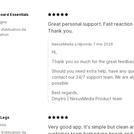
oard Essentials
agne
Great personal support. Fast reaction
d’utilisation de
Thank you.
cation
NexusMedia a répondu 7 mai 2026
Hi,
Thank you so much for the great feedback
Should you need extra help, have any ques
contact our 24/7 support team. We are al
possible.
Best regards,
Dmytro | NexusMedia Product team
 Legs
Unis
Very good app. It's simple but clean an
 d’utilisation de
customer team helped me tweak and cu