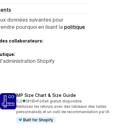
ments
 aux données suivantes pour
endre pourquoi en lisant la
politique
des collaborateurs:
utique:
d'administration Shopify
MP Size Chart & Size Guide
étoile(s) sur 5
5,0
(818)
•
Forfait gratuit disponible
818 avis au total
Réduisez les retours avec des tableaux des tailles
personnalisés et un outil de recommandation par IA
Built for Shopify