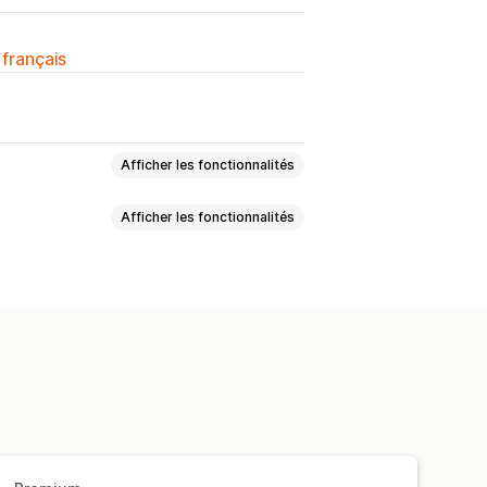
 français
Afficher les fonctionnalités
Afficher les fonctionnalités
bleaux des tailles
Multiproduits
déos
Analyses de données
personnalisées
HTML personnalisé
Traduction
ser
Mise en page de tableau
e
Icônes personnalisées
ion d’unités
Multilingue
tion pour le format mobile