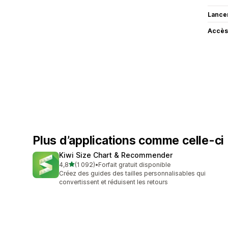
Lance
Accès
Plus d’applications comme celle-ci
Kiwi Size Chart & Recommender
étoile(s) sur 5
4,8
(1 092)
•
Forfait gratuit disponible
1092 avis au total
Créez des guides des tailles personnalisables qui
convertissent et réduisent les retours