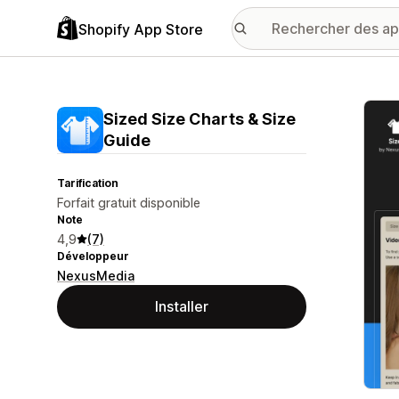
Shopify App Store
Galer
Sized Size Charts & Size
Guide
Tarification
Forfait gratuit disponible
Note
4,9
(7)
Développeur
NexusMedia
Installer