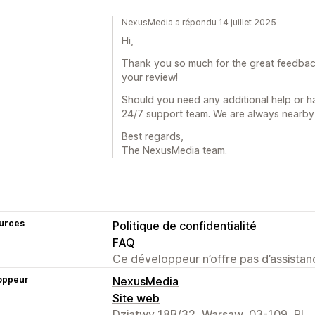
NexusMedia a répondu 14 juillet 2025
Hi,
Thank you so much for the great feedbac
your review!
Should you need any additional help or ha
24/7 support team. We are always nearby 
Best regards,
The NexusMedia team.
urces
Politique de confidentialité
FAQ
Ce développeur n’offre pas d’assistanc
oppeur
NexusMedia
Site web
Dziatwy 18B/32, Warsaw, 03-109, PL