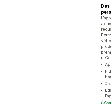
Des 
pers
L’app
aidan
rédui
Perso
vêtem
produ
premi
Con
App
Plu
ba
5 s
Édi
l’a
Con