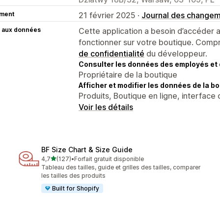
ment
21 février 2025 ·
Journal des change
 aux données
Cette application a besoin d’accéder
fonctionner sur votre boutique. Compr
de confidentialité
du développeur.
Consulter les données des employés et 
Propriétaire de la boutique
Afficher et modifier les données de la bo
Produits, Boutique en ligne, interface 
Voir les détails
BF Size Chart & Size Guide
étoile(s) sur 5
4,7
(127)
•
Forfait gratuit disponible
127 avis au total
Tableau des tailles, guide et grilles des tailles, comparer
les tailles des produits
Built for Shopify