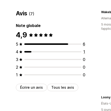
Avis
Wakeb
(7)
Allem
5 mois 
Note globale
l’appli
4,9
5
6
4
1
3
0
2
0
1
0
Écrire un avis
Tous les avis
Loony
États-
5 jours