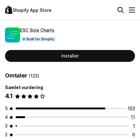
Shopify App Store
ESC Size Charts
Built for Shopify
Installer
Omtaler
(123)
Samlet vurdering
4.1
5
103
4
11
3
1
2
0