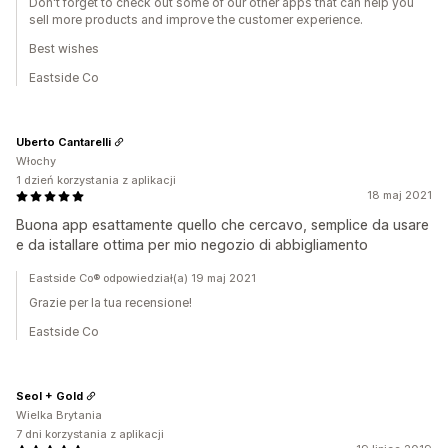
Don't forget to check out some of our other apps that can help you
sell more products and improve the customer experience.
Best wishes
Eastside Co
Uberto Cantarelli
Włochy
1 dzień korzystania z aplikacji
18 maj 2021
Buona app esattamente quello che cercavo, semplice da usare
e da istallare ottima per mio negozio di abbigliamento
Eastside Co® odpowiedział(a) 19 maj 2021
Grazie per la tua recensione!
Eastside Co
Seol + Gold
Wielka Brytania
7 dni korzystania z aplikacji