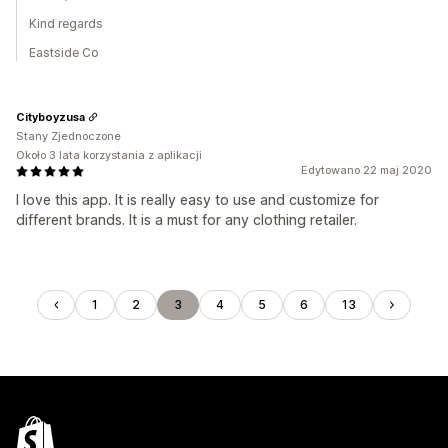
Kind regards
Eastside Co
Cityboyzusa
Stany Zjednoczone
Około 3 lata korzystania z aplikacji
Edytowano 22 maj 2020
I love this app. It is really easy to use and customize for
different brands. It is a must for any clothing retailer.
1
2
3
4
5
6
13