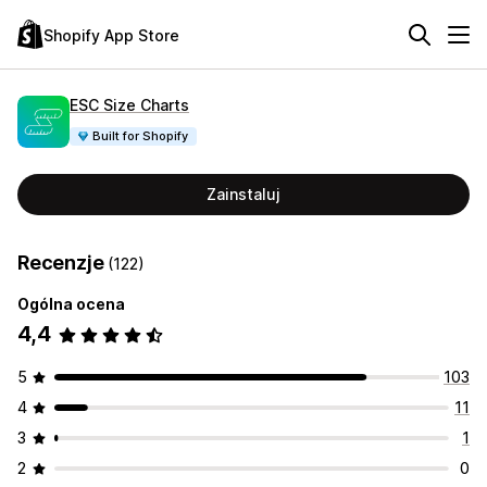
Shopify App Store
ESC Size Charts
Built for Shopify
Zainstaluj
Recenzje
(122)
Ogólna ocena
4,4
5
103
4
11
3
1
2
0