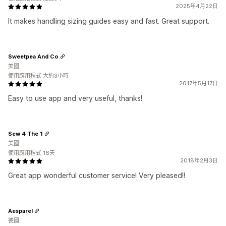
2025年4月22日
It makes handling sizing guides easy and fast. Great support.
Sweetpea And Co
美國
使用應用程式 大約3小時
2017年5月17日
Easy to use app and very useful, thanks!
Sew 4 The 1
美國
使用應用程式 16天
2018年2月3日
Great app wonderful customer service! Very pleased!!
Aesparel
德國