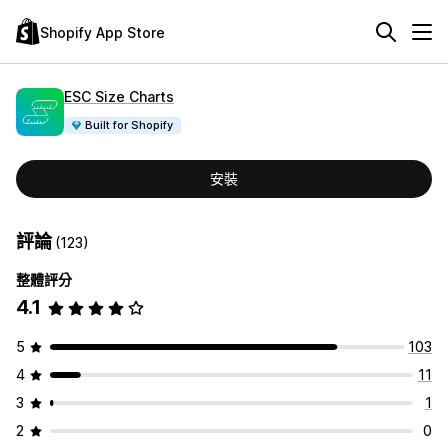
Shopify App Store
ESC Size Charts
Built for Shopify
安裝
評論
(123)
整體評分
4.1
5
103
4
11
3
1
2
0