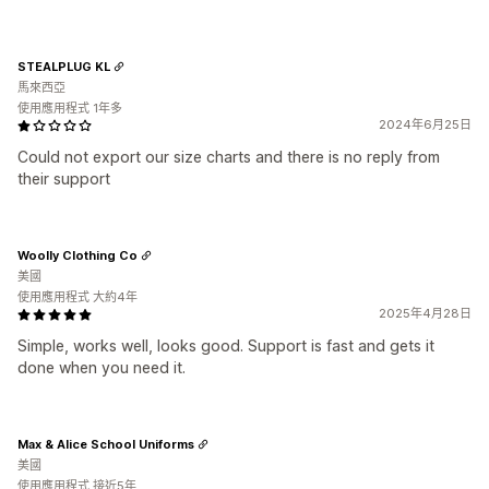
STEALPLUG KL
馬來西亞
使用應用程式 1年多
2024年6月25日
Could not export our size charts and there is no reply from
their support
Woolly Clothing Co
美國
使用應用程式 大約4年
2025年4月28日
Simple, works well, looks good. Support is fast and gets it
done when you need it.
Max & Alice School Uniforms
美國
使用應用程式 接近5年