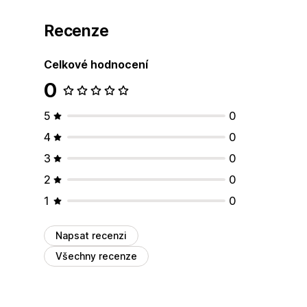
Recenze
Celkové hodnocení
0
5
0
4
0
3
0
2
0
1
0
Napsat recenzi
Všechny recenze