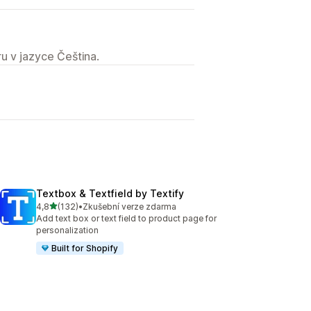
u v jazyce Čeština.
Textbox & Textfield by Textify
z 5 hvězd
4,8
(132)
•
Zkušební verze zdarma
Celkový počet recenzí: 132
Add text box or text field to product page for
personalization
Built for Shopify