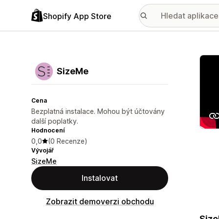
Shopify App Store
Galer
SizeMe
Cena
Bezplatná instalace. Mohou být účtovány
další poplatky.
Hodnocení
0,0
(0 Recenze)
Vývojář
SizeMe
Instalovat
Zobrazit demoverzi obchodu
Size