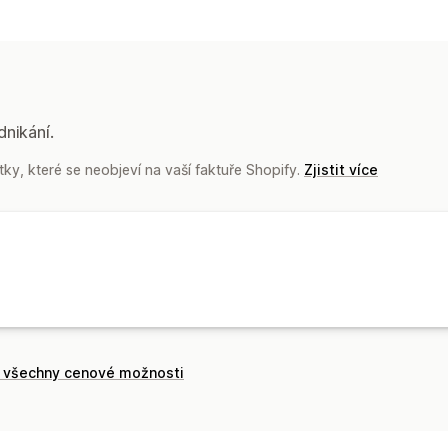
Typy metapolí
Objednávky
Produkty
Varianty
dnikání.
ky, které se neobjeví na vaší faktuře Shopify.
Zjistit více
t všechny cenové možnosti