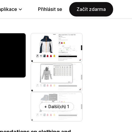
aplikace
Přihlásit se
Začít zdarma
+ Další(ch) 1
mendations on clothing and