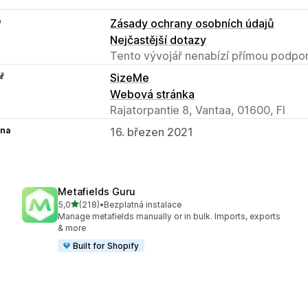
e
Zásady ochrany osobních údajů
Nejčastější dotazy
Tento vývojář nenabízí přímou podpor
ř
SizeMe
Webová stránka
Rajatorpantie 8, Vantaa, 01600, FI
na
16. březen 2021
Metafields Guru
z 5 hvězd
5,0
(218)
•
Bezplatná instalace
Celkový počet recenzí: 218
Manage metafields manually or in bulk. Imports, exports
& more
Built for Shopify