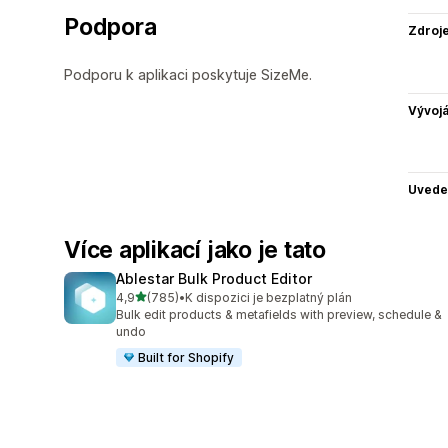
Podpora
Zdroj
Podporu k aplikaci poskytuje SizeMe.
Vývojá
Uvede
Více aplikací jako je tato
Ablestar Bulk Product Editor
z 5 hvězd
4,9
(785)
•
K dispozici je bezplatný plán
Celkový počet recenzí: 785
Bulk edit products & metafields with preview, schedule &
undo
Built for Shopify