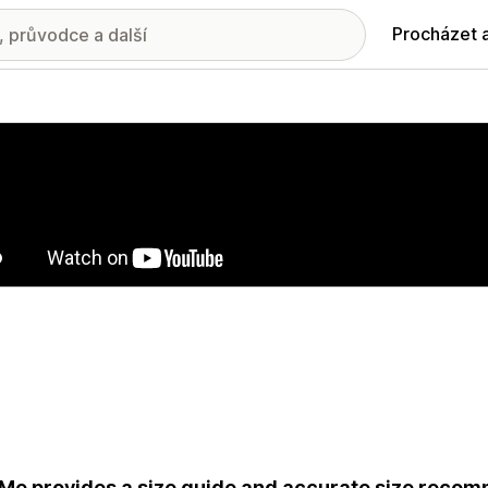
Procházet 
ie propagovaných obrázků
Me provides a size guide and accurate size recom