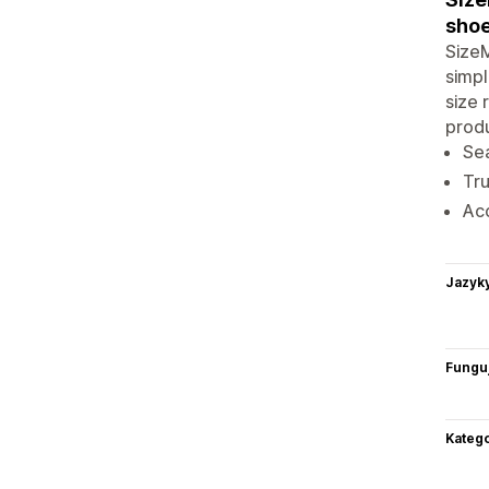
shoe
SizeM
simpl
size
produ
Sea
Tru
Ac
Jazyk
Funguj
Katego