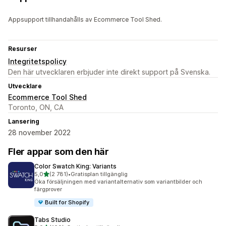
Appsupport tillhandahålls av Ecommerce Tool Shed.
Resurser
Integritetspolicy
Den här utvecklaren erbjuder inte direkt support på Svenska.
Utvecklare
Ecommerce Tool Shed
Toronto, ON, CA
Lansering
28 november 2022
Fler appar som den här
Color Swatch King: Variants
av 5 stjärnor
5,0
(2 781)
•
Gratisplan tillgänglig
2781 recensioner totalt
Öka försäljningen med variantalternativ som variantbilder och
färgprover
Built for Shopify
Tabs Studio