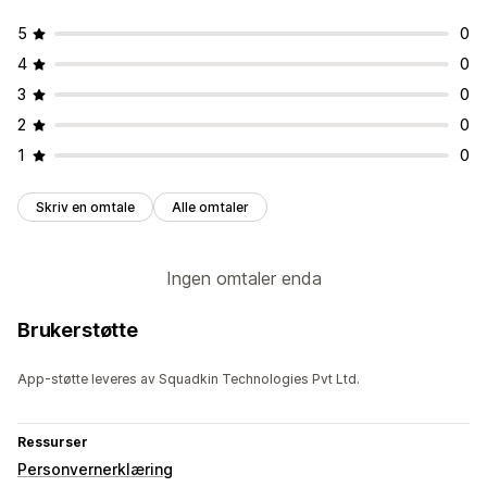
5
0
4
0
3
0
2
0
1
0
Skriv en omtale
Alle omtaler
Ingen omtaler enda
Brukerstøtte
App-støtte leveres av Squadkin Technologies Pvt Ltd.
Ressurser
Personvernerklæring