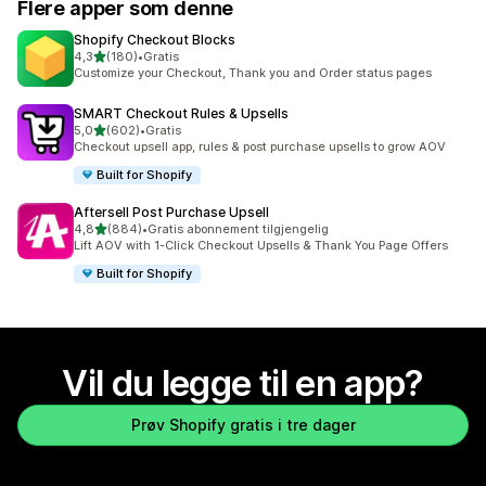
Flere apper som denne
Shopify Checkout Blocks
av 5 stjerner
4,3
(180)
•
Gratis
Totalt 180 omtaler
Customize your Checkout, Thank you and Order status pages
SMART Checkout Rules & Upsells
av 5 stjerner
5,0
(602)
•
Gratis
Totalt 602 omtaler
Checkout upsell app, rules & post purchase upsells to grow AOV
Built for Shopify
Aftersell Post Purchase Upsell
av 5 stjerner
4,8
(884)
•
Gratis abonnement tilgjengelig
Totalt 884 omtaler
Lift AOV with 1-Click Checkout Upsells & Thank You Page Offers
Built for Shopify
Vil du legge til en app?
Prøv Shopify gratis i tre dager