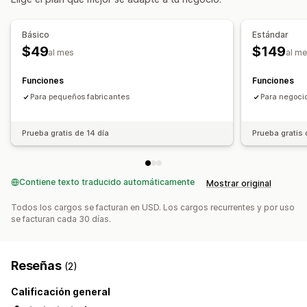
Transferencia de existencias
Importar y exportar
Planificación de inventario
Básico
Estándar
Gestión de pedidos
$49
$149
al mes
al m
Pedidos pendientes
Pedidos de compra
Pedidos en preventa
Funciones
Funciones
Para pequeños fabricantes
Para negoci
Notificaciones e informes y estadísticas
Alertas de existencias bajas
Prueba gratis de 14 día
Prueba gratis 
Contiene texto traducido automáticamente
Mostrar original
Todos los cargos se facturan en USD. Los cargos recurrentes y por uso
se facturan cada 30 días.
Reseñas
(2)
Calificación general