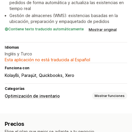
pedidos de forma automática y actualiza las existencias en
tiempo real
Gestión de almacenes (WMS): existencias basadas en la
ubicación, preparación y empaquetado de pedidos
Contiene texto traducido automáticamente
Mostrar original
Idiomas
Inglés y Turco
Esta aplicación no está traducida al Español
Funciona con
KolayBi
Paraşüt
Quickbooks
Xero
Categorías
Optimización de inventario
Mostrar funciones
Gestión de inventario
Seguimiento de inventario
Sincronización de inventario
Precios
Códigos de barras
Previsión
Múltiples sucursales
SKU
Elige el plan que mejor se adapte a tu negocio.