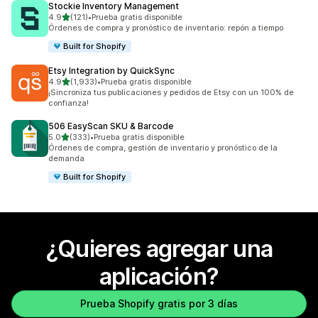
Stockie Inventory Management
de 5 estrellas
4.9
(121)
•
Prueba gratis disponible
121 reseñas en total
Órdenes de compra y pronóstico de inventario: repón a tiempo
Built for Shopify
Etsy Integration by QuickSync
de 5 estrellas
4.9
(1,933)
•
Prueba gratis disponible
1933 reseñas en total
¡Sincroniza tus publicaciones y pedidos de Etsy con un 100% de
confianza!
506 EasyScan SKU & Barcode
de 5 estrellas
5.0
(333)
•
Prueba gratis disponible
333 reseñas en total
Órdenes de compra, gestión de inventario y pronóstico de la
demanda
Built for Shopify
¿Quieres agregar una
aplicación?
Prueba Shopify gratis por 3 días