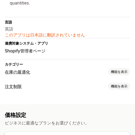
quantities.
言語
英語
このアプリは日本語に翻訳されていません
連携対象システム・アプリ
Shopify管理者ページ
カテゴリー
在庫の最適化
機能を表示
在庫管理
注文制限
機能を表示
在庫計画
制限ルール
カートベース
商品固有
バリケーション固有
コレクション固有
価格設定
購入頻度
ビジネスに最適なプランをお選びください。
通知設定
カートアラート
チェックアウトアラート
商品ページアラート