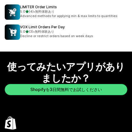
LIMITER Order Limits
5つ星中
5.0
(4)
•
無料体験あり
合計レビュー数：4件
Advanced methods for applying min & max limits to quantities
VOX Limit Orders Per Day
5つ星中
5.0
(3)
•
無料体験あり
合計レビュー数：3件
Decline or restrict orders based on week days
使ってみたいアプリがあり
ましたか？
Shopifyを3日間無料でお試しください