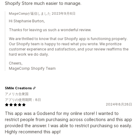
Shopify Store much easier to manage.
MageCompが返信しました 2023年9月6日
Hi Stephanie Burton,
Thanks for leaving us such a wonderful review.
We are thrilled to know that our Shopify app is functioning properly.
Our Shopify team is happy to read what you wrote. We prioritize
customer experience and satisfaction, and your review reaffirms the
hard work we do daily.
Cheers,
MageComp Shopify Team
5Mile Creations
アメリカ合衆国
アプリの使用期間：8日
2024年8月28日
This app was a Godsend for my online store! I wanted to
restrict people from purchasing across collections and this app
provided the answer. I was able to restrict purchasing so easily.
Highly recommend this app!