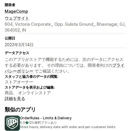
開発者
MageComp
ウェブサイト
604, Victoria Corporate,, Opp. Gulista Ground,, Bhavnagar, GJ,
364002, IN
公開日
2022年3月14日
データアクセス
このアプリがストアで機能するためには、次のデータにアクセス
する必要があります。 その理由については、開発者向けの
プライ
バシーポリシー
でご確認ください。
スタッフと協力者のデータの閲覧:
ストアオーナー
ストアデータを表示および編集:
商品、 オンラインストア
詳細を見る
類似のアプリ
OrderRules ‑ Limits & Delivery
5つ星中
5.0
(2)
•
無料プランあり
合計レビュー数：2件
Store hours, delivery date with order and per-customer limits