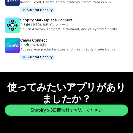
Import, Export, Update and Migrate your store data in bulk
Built for Shopify
Shopify Marketplace Connect
5つ星中
4.3
(1,940)
•
無料インストール
合計レビュー数：1940件
Sell on Amazon, Target Plus, Walmart, and eBay from Shopify
Canva Connect
5つ星中
4.8
(387)
•
無料
合計レビュー数：387件
Access your product images and files directly inside Canva
Built for Shopify
使ってみたいアプリがあり
ましたか？
Shopifyを3日間無料でお試しください