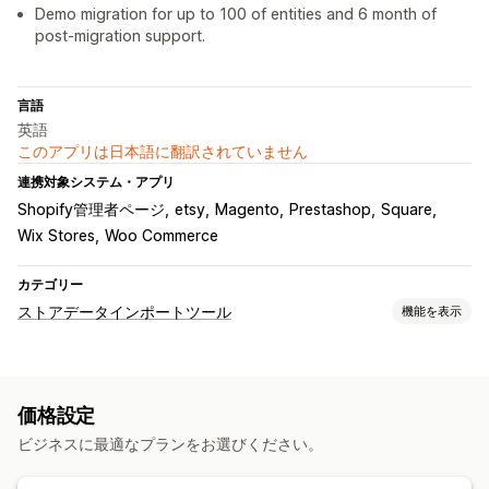
Demo migration for up to 100 of entities and 6 month of
post-migration support.
言語
英語
このアプリは日本語に翻訳されていません
連携対象システム・アプリ
Shopify管理者ページ
etsy
Magento
Prestashop
Square
Wix Stores
Woo Commerce
カテゴリー
ストアデータインポートツール
機能を表示
データ同期
自動更新
在庫の同期
注文の同期
価格の同期
商品の同期
価格設定
双方向の同期
リアルタイム同期
ビジネスに最適なプランをお選びください。
データ移行
一括エクスポート
一括インポート