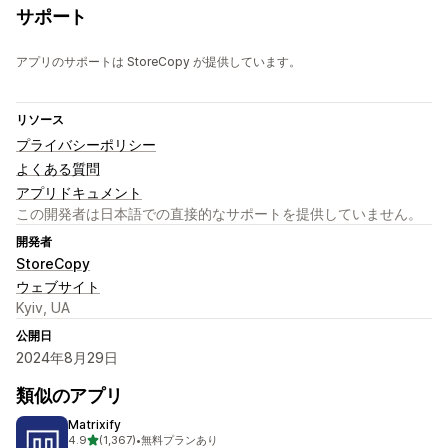
サポート
アプリのサポートは StoreCopy が提供しています。
リソース
プライバシーポリシー
よくある質問
アプリドキュメント
この開発者は日本語での直接的なサポートを提供していません。
開発者
StoreCopy
ウェブサイト
Kyiv, UA
公開日
2024年8月29日
類似のアプリ
Matrixify
5つ星中
4.9
(1,367)
•
無料プランあり
合計レビュー数：1367件