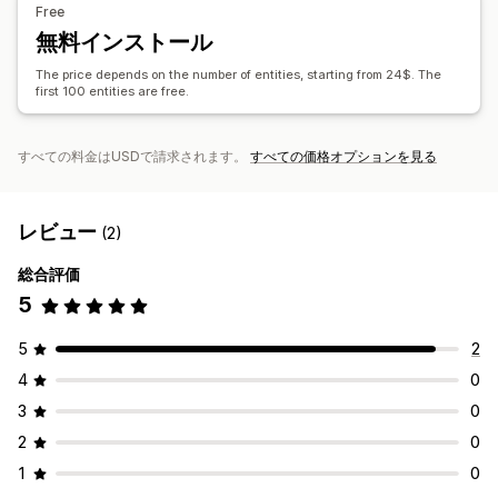
Free
大きいサイズのファイルに対応
CSV
一括更新
コレクション
無料インストール
お客様
ディスカウント
在庫
メタフィールド
注文
商品
The price depends on the number of entities, starting from 24$. The
レビュー
プラットフォーム移行
first 100 entities are free.
すべての料金はUSDで請求されます。
すべての価格オプションを見る
レビュー
(2)
総合評価
5
5
2
4
0
3
0
2
0
1
0