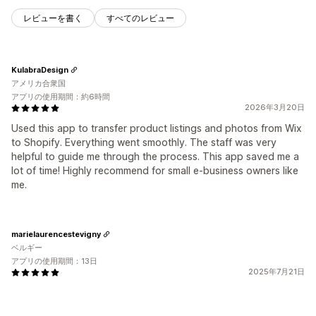
レビューを書く
すべてのレビュー
KulabraDesign
アメリカ合衆国
アプリの使用期間：約6時間
2026年3月20日
Used this app to transfer product listings and photos from Wix
to Shopify. Everything went smoothly. The staff was very
helpful to guide me through the process. This app saved me a
lot of time! Highly recommend for small e-business owners like
me.
marielaurencestevigny
ベルギー
アプリの使用期間：13日
2025年7月21日