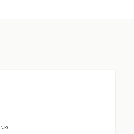
ter
a/UK)