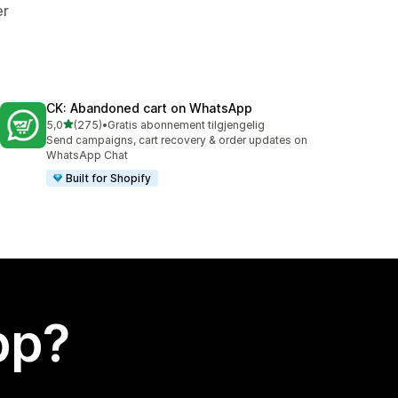
er
CK: Abandoned cart on WhatsApp
av 5 stjerner
5,0
(275)
•
Gratis abonnement tilgjengelig
Totalt 275 omtaler
Send campaigns, cart recovery & order updates on
WhatsApp Chat
Built for Shopify
app?