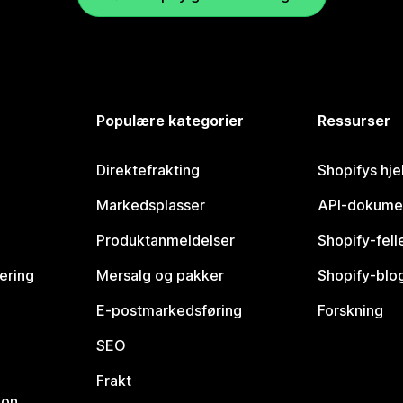
Populære kategorier
Ressurser
Direktefrakting
Shopifys hje
Markedsplasser
API-dokume
Produktanmeldelser
Shopify-fel
vering
Mersalg og pakker
Shopify-blo
E-postmarkedsføring
Forskning
SEO
Frakt
jon