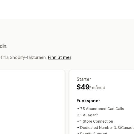
Gjeninnhenting av handlekurv
Rabattilbud
Automatiserte arbeidsfly
din.
t fra Shopify-fakturaen.
Finn ut mer
Starter
$49
/ måned
Funksjoner
75 Abandoned Cart Calls
1 AI Agent
1 Store Connection
Dedicated Number (US/Canad
Priority Support