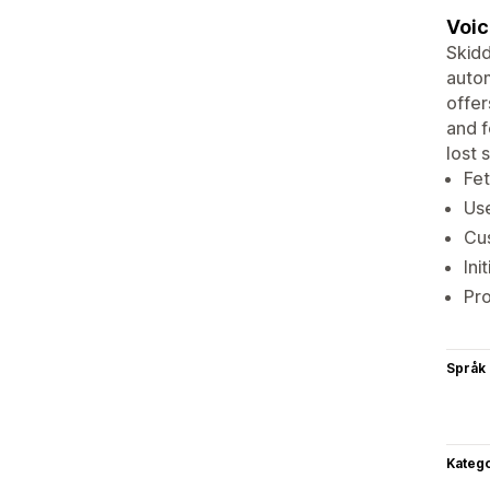
Voic
Skidd
autom
offer
and f
lost 
Fet
Use
Cus
Ini
Pro
Språk
Katego