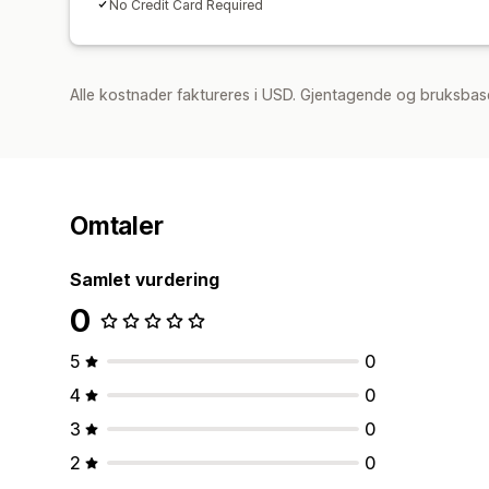
No Credit Card Required
Alle kostnader faktureres i USD. Gjentagende og bruksbase
Omtaler
Samlet vurdering
0
5
0
4
0
3
0
2
0