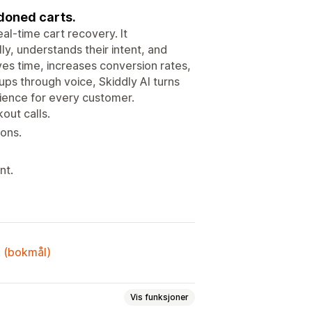
ndoned carts.
eal-time cart recovery. It
y, understands their intent, and
aves time, increases conversion rates,
ps through voice, Skiddly AI turns
rience for every customer.
out calls.
ons.
nt.
k (bokmål)
Vis funksjoner