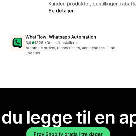
Kunder, produkter, bestillinger, rabatt
Se detaljer
WhatFlow: Whatsapp Automation
av 5 stjerner
3,9
(328)
•
Gratis å installere
Totalt 328 omtaler
Automate orders, recover carts, and send real-time
updates
 du legge til en 
Prøv Shopify gratis i tre dager