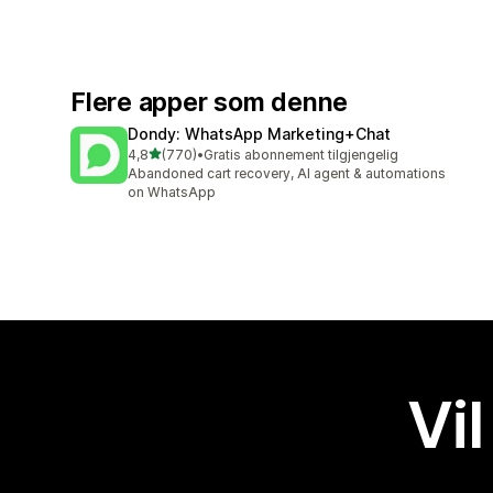
Flere apper som denne
Dondy: WhatsApp Marketing+Chat
av 5 stjerner
4,8
(770)
•
Gratis abonnement tilgjengelig
Totalt 770 omtaler
Abandoned cart recovery, AI agent & automations
on WhatsApp
Vil