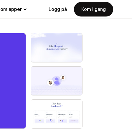
nom apper
Logg på
Kom i gang