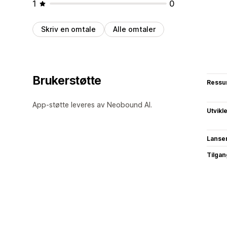
1
0
Skriv en omtale
Alle omtaler
Brukerstøtte
Ressu
App-støtte leveres av Neobound AI.
Utvikl
Lanse
Tilgang