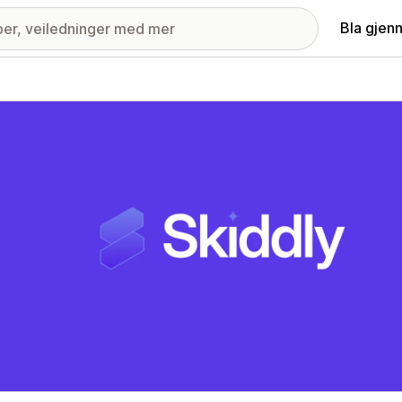
Bla gjen
ri med fremhevede bilder