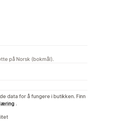
tøtte på Norsk (bokmål).
de data for å fungere i butikken. Finn
læring
.
itet