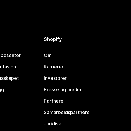
Shopify
lpesenter
Om
ntasjon
Karrierer
lesskapet
Investorer
gg
Presse og media
Partnere
Samarbeidspartnere
Juridisk