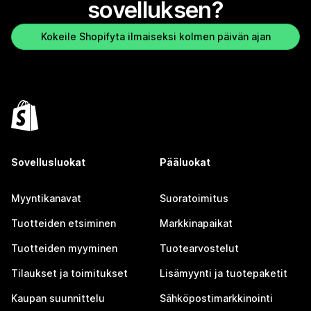
sovelluksen?
Kokeile Shopifyta ilmaiseksi kolmen päivän ajan
Sovellusluokat
Pääluokat
Myyntikanavat
Suoratoimitus
Tuotteiden etsiminen
Markkinapaikat
Tuotteiden myyminen
Tuotearvostelut
Tilaukset ja toimitukset
Lisämyynti ja tuotepaketit
Kaupan suunnittelu
Sähköpostimarkkinointi