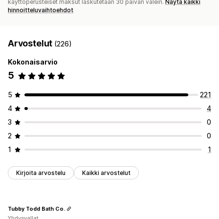
käyttöperusteiset maksut laskutetaan 30 päivän välein.
Näytä kaikki
hinnoitteluvaihtoehdot
Arvostelut
(226)
Kokonaisarvio
5
5
221
4
4
3
0
2
0
1
1
Kirjoita arvostelu
Kaikki arvostelut
Tubby Todd Bath Co.
Yhdysvallat