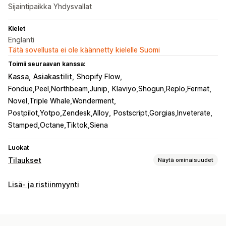
Sijaintipaikka Yhdysvallat
Kielet
Englanti
Tätä sovellusta ei ole käännetty kielelle Suomi
Toimii seuraavan kanssa:
Kassa
Asiakastilit
Shopify Flow
Fondue,Peel,Northbeam,Junip
Klaviyo,Shogun,Replo,Fermat
Novel,Triple Whale,Wonderment
Postpilot,Yotpo,Zendesk,Alloy
Postscript,Gorgias,Inveterate
Stamped,Octane,Tiktok,Siena
Luokat
Tilaukset
Näytä ominaisuudet
Toistotilaustyypit
Lisä- ja ristiinmyynti
Kuratoidut toistotilaukset
Täydentävät toistotilaukset
Käyttöoikeustilaukset
Jäsenyydet
Palvelut
Tuotepaketit
Tilauslaatikot
Lahjoitukset
Digitaaliset tuotteet