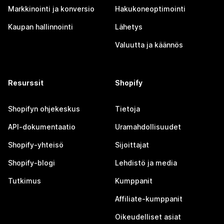
Markkinointi ja konversio
Hakukoneoptimointi
Kaupan hallinnointi
Lähetys
Valuutta ja käännös
Resurssit
Shopify
Shopifyn ohjekeskus
Tietoja
API-dokumentaatio
Uramahdollisuudet
Shopify-yhteisö
Sijoittajat
Shopify-blogi
Lehdistö ja media
Tutkimus
Kumppanit
Affiliate-kumppanit
Oikeudelliset asiat