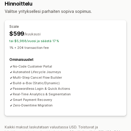
Hinnoittelu
Fyysiset tuotteet
Mukautetut toistotilaukset
Valitse yrityksellesi parhaiten sopiva sopimus.
Hinnoitteluvaihtoehdot
Toistuvat maksut
Toistotilaa ja säästä
Kiinteä hinnoittelu
Scale
Porrastettu hinnoittelu
Freemium
Kokeilujaksot
$599
/kuukausi
Käyttöperusteinen hinnoittelu
tai $5,988/vuosi ja säästä 17 %
Käyttäjäkohtainen hinnoittelu
Kertamaksu
1% + 20¢ transaction fee
Dynaaminen hinnoittelu
Mukautettu hinnoittelu
Ominaisuudet
No-Code Customer Portal
Automated Lifecycle Journeys
Multi-Step Cancel Flow Builder
Build-a-Box (Static/Dynamic)
Passwordless Login & Quick Actions
Real-Time Analytics & Segmentation
Smart Payment Recovery
Zero-Downtime Migration
Kaikki maksut laskutetaan valuutassa USD. Toistuvat ja