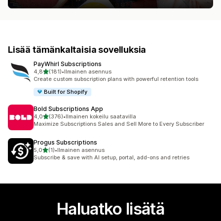
Lisää tämänkaltaisia sovelluksia
PayWhirl Subscriptions
/ 5 tähteä
4,8
(181)
•
Ilmainen asennus
181 arvostelua yhteensä
Create custom subscription plans with powerful retention tools
Built for Shopify
Bold Subscriptions App
/ 5 tähteä
4,0
(376)
•
Ilmainen kokeilu saatavilla
376 arvostelua yhteensä
Maximize Subscriptions Sales and Sell More to Every Subscriber
Progus Subscriptions
/ 5 tähteä
5,0
(1)
•
Ilmainen asennus
1 arvostelua yhteensä
Subscribe & save with AI setup, portal, add-ons and retries
Haluatko lisätä