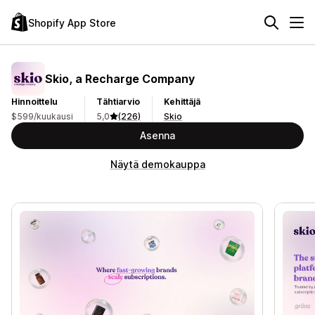
Shopify App Store
Skio, a Recharge Company
Hinnoittelu
Tähtiarvio
Kehittäjä
$599/kuukausi
5,0
(226)
Skio
Asenna
Näytä demokauppa