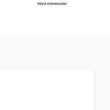
Näytä ominaisuudet
 toistotilaukset
alvelut
Tuotepaketit
Tilauslaatikot
siset tuotteet
ä
Kiinteä hinnoittelu
keilujaksot
jäkohtainen hinnoittelu
Kertamaksu
innoittelu