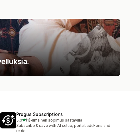
elluksia.
Progus Subscriptions
/ 5 tähteä
5,0
(1)
•
Ilmainen sopimus saatavilla
1 arvostelua yhteensä
Subscribe & save with AI setup, portal, add-ons and
retrie