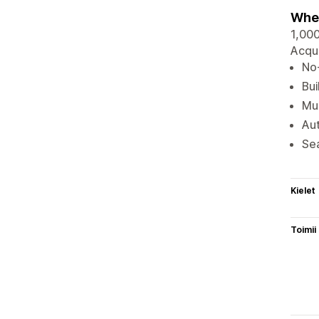
Wher
1,000
Acqui
No-
Bui
Mul
Aut
Sea
Kielet
Toimii