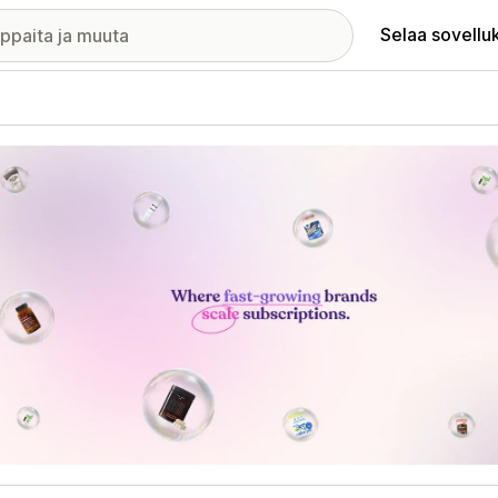
Selaa sovellu
elykuvagalleria