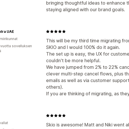
bringing thoughtful ideas to enhance 
staying aligned with our brand goals.
tra UAE
miirikunnat
This will be my third time migrating fr
 vuotta sovelluksen
SKIO and I would 100% do it again.
ä
The set up is easy, the UX for custom
couldn't be more helpful.
We have jumped from 2% to 22% cancel
clever multi-step cancel flows, plus th
emails as well as via customer suppor
others).
If you are thinking of migrating, as th
allat
Skio is awesome! Matt and Niki went 