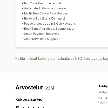
No-Code Customer Portal
Automated Lifecycle Journeys
Multi-Step Cancel Flow Builder
Build-a-Box (Static/Dynamic)
Passwordless Login & Quick Actions
Real-Time Analytics & Segmentation
Smart Payment Recovery
Zero-Downtime Migration
Kaikki maksut laskutetaan valuutassa USD. Toistuvat ja kä
Arvostelut
Tubby
(226)
Yhdysv
8 kuuk
Kokonaisarvio
käyttö