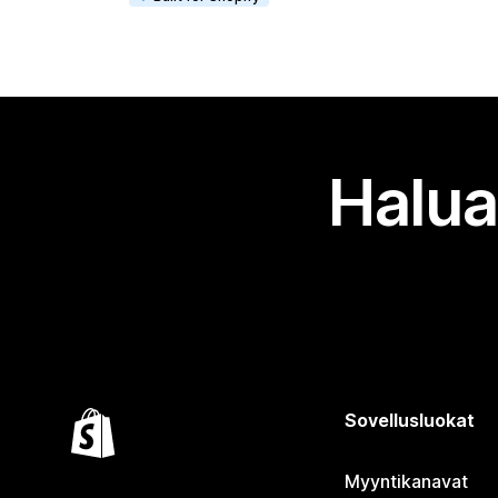
Halua
Sovellusluokat
Myyntikanavat