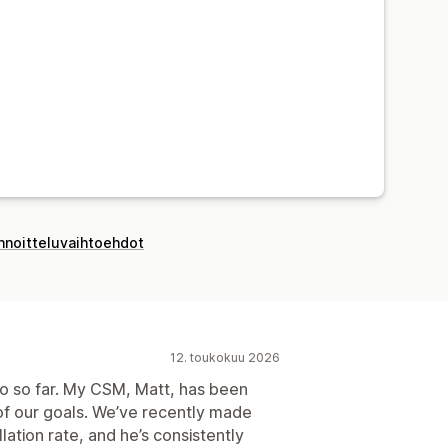
innoitteluvaihtoehdot
12. toukokuu 2026
o so far. My CSM, Matt, has been
of our goals. We’ve recently made
lation rate, and he’s consistently