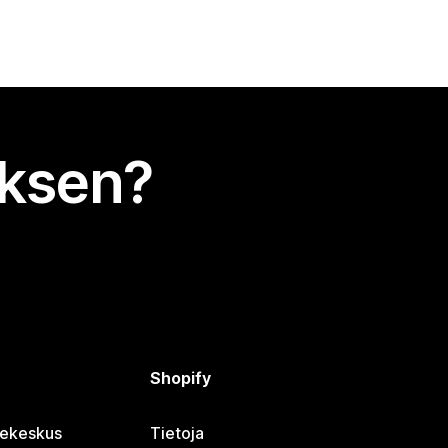
uksen?
Shopify
jekeskus
Tietoja