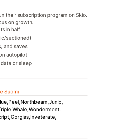
n their subscription program on Skio.
cus on growth.
s in half
ic/sectioned)
s, and saves
on autopilot
 data or sleep
lle Suomi
due,Peel,Northbeam,Junip
Triple Whale,Wonderment
ript,Gorgias,Inveterate