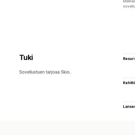
Melkei
sovell
Tuki
Resurs
Sovellustuen tarjoaa Skio.
Kehitt
Lanse