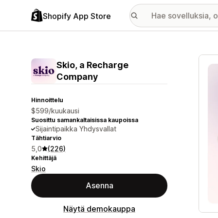
Shopify App Store
Esitt
Skio, a Recharge
Company
Hinnoittelu
$599/kuukausi
Suosittu samankaltaisissa kaupoissa
Sijaintipaikka Yhdysvallat
Tähtiarvio
5,0
(226)
Kehittäjä
Skio
Asenna
Näytä demokauppa