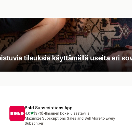
tuvia tilauksia käyttämällä useita eri sov
Bold Subscriptions App
/ 5 tähteä
4,0
(376)
•
Ilmainen kokeilu saatavilla
376 arvostelua yhteensä
Maximize Subscriptions Sales and Sell More to Every
Subscriber