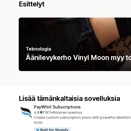
Esittelyt
Teknologia
Äänilevykerho Vinyl Moon myy tois
Lisää tämänkaltaisia sovelluksia
PayWhirl Subscriptions
/ 5 tähteä
4,8
(181)
•
Ilmainen asennus
181 arvostelua yhteensä
Create custom subscription plans with powerful retention
tools
Built for Shopify