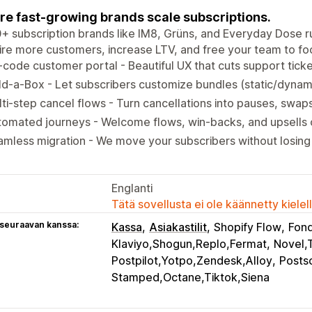
e fast-growing brands scale subscriptions.
+ subscription brands like IM8, Grüns, and Everyday Dose ru
re more customers, increase LTV, and free your team to fo
code customer portal - Beautiful UX that cuts support ticket
ld-a-Box - Let subscribers customize bundles (static/dynam
ti-step cancel flows - Turn cancellations into pauses, swap
omated journeys - Welcome flows, win-backs, and upsells 
mless migration - We move your subscribers without losing
Englanti
Tätä sovellusta ei ole käännetty kiele
 seuraavan kanssa:
Kassa
Asiakastilit
Shopify Flow
Fon
Klaviyo,Shogun,Replo,Fermat
Novel,
Postpilot,Yotpo,Zendesk,Alloy
Postsc
Stamped,Octane,Tiktok,Siena