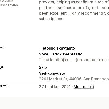
n 2 vuotta
provider, helping us configure a ton o
uksen käyttöä
platform itself has a ton of great fea
been excellent. Highly recommend Ski
subscriptions.
sit
Tietosuojakäytäntö
Sovellusdokumentaatio
Tämä kehittäjä ei tarjoa suoraa tukea k
äjä
Skio
Verkkosivusto
2261 Market St, #4096, San Francisco
erattu
27. huhtikuu 2021 ·
Muutosloki