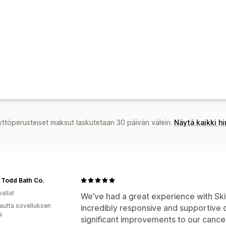
yttöperusteiset maksut laskutetaan 30 päivän välein.
Näytä kaikki h
 Todd Bath Co.
allat
We’ve had a great experience with Ski
autta sovelluksen
incredibly responsive and supportive 
ä
significant improvements to our cancel