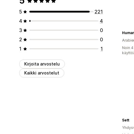
5
5
221
4
4
3
0
Human
2
0
Arabie
Noin 4
1
1
käyttö
Kirjoita arvostelu
Kaikki arvostelut
Sett
Yhdysv