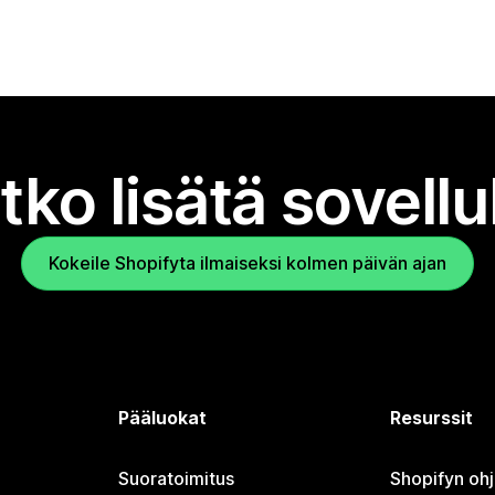
tko lisätä sovell
Kokeile Shopifyta ilmaiseksi kolmen päivän ajan
Pääluokat
Resurssit
Suoratoimitus
Shopifyn oh