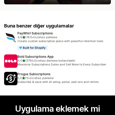
Buna benzer diğer uygulamalar
PayWhirl Subscriptions
5 yıldız üzerinden
4,8
(181)
•
Ücretsiz yükleme
toplam 181 değerlendirme
Create custom subscription plans with powerful retention tools
Built for Shopify
Bold Subscriptions App
5 yıldız üzerinden
4,0
(376)
•
Ücretsiz deneme kullanılabilir
toplam 376 değerlendirme
Maximize Subscriptions Sales and Sell More to Every Subscriber
Progus Subscriptions
5 yıldız üzerinden
5,0
(1)
•
Ücretsiz yükleme
toplam 1 değerlendirme
Subscribe & save with AI setup, portal, add-ons and retries
Uygulama eklemek mi