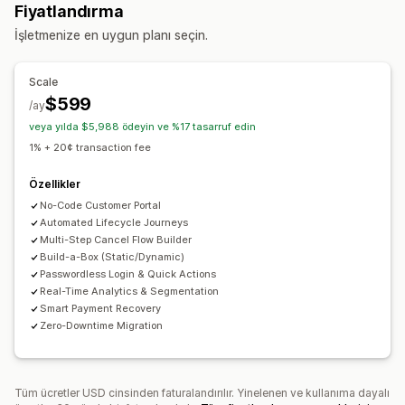
Fiyatlandırma
Özel abonelikler
İşletmenize en uygun planı seçin.
Ayarlayabileceğiniz fiyatlandırma
Yinelenen ödemeler
Abone olun ve tasarruf edin
Scale
Sabit fiyatlandırma
Kademeli fiyatlandırma
Freemium
$599
/ay
Deneme süreleri
Kullanıma dayalı fiyatlandırma
veya yılda $5,988 ödeyin ve %17 tasarruf edin
Kullanıcı başına fiyatlandırma
Tek seferlik ödeme
1% + 20¢ transaction fee
Dinamik fiyatlandırma
Özel fiyatlandırma
Özellikler
No-Code Customer Portal
Automated Lifecycle Journeys
Multi-Step Cancel Flow Builder
Build-a-Box (Static/Dynamic)
Passwordless Login & Quick Actions
Real-Time Analytics & Segmentation
Smart Payment Recovery
Zero-Downtime Migration
Tüm ücretler USD cinsinden faturalandırılır. Yinelenen ve kullanıma dayalı