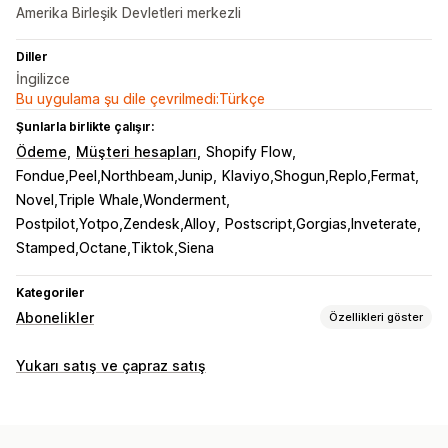
Amerika Birleşik Devletleri merkezli
Diller
İngilizce
Bu uygulama şu dile çevrilmedi:Türkçe
Şunlarla birlikte çalışır:
Ödeme
Müşteri hesapları
Shopify Flow
Fondue,Peel,Northbeam,Junip
Klaviyo,Shogun,Replo,Fermat
Novel,Triple Whale,Wonderment
Postpilot,Yotpo,Zendesk,Alloy
Postscript,Gorgias,Inveterate
Stamped,Octane,Tiktok,Siena
Kategoriler
Abonelikler
Özellikleri göster
Abonelik türleri
Yukarı satış ve çapraz satış
Küratörlü abonelikler
Yenilemeli abonelikler
Erişim abonelikleri
Üyelikler
Hizmetler
Ürün paketleri
Abonelik kutuları
Bağışlar
Dijital ürünler
Fiziksel ürünler