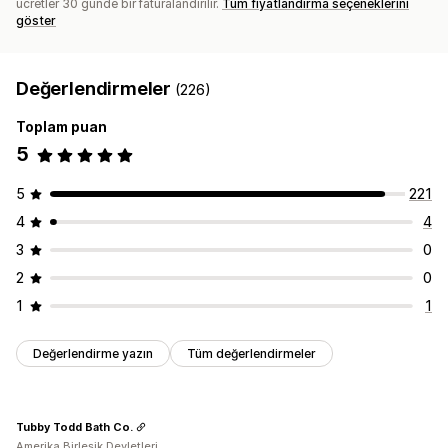
ücretler 30 günde bir faturalandırılır.
Tüm fiyatlandırma seçeneklerini
göster
Değerlendirmeler
(226)
Toplam puan
5
5
221
4
4
3
0
2
0
1
1
Değerlendirme yazın
Tüm değerlendirmeler
Tubby Todd Bath Co.
Amerika Birleşik Devletleri