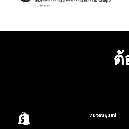
Different price for different countries in multiple
currencies
ต้
หมวดหมู่แอป