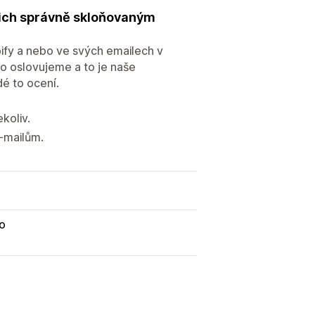
ejich správně skloňovaným
fy a nebo ve svých emailech v
o oslovujeme a to je naše
idé to ocení.
koliv.
-mailům.
yo