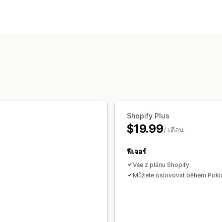
Shopify Plus
$19.99
/ เดือน
ฟีเจอร์
Vše z plánu Shopify
Můžete oslovovat během Pokl