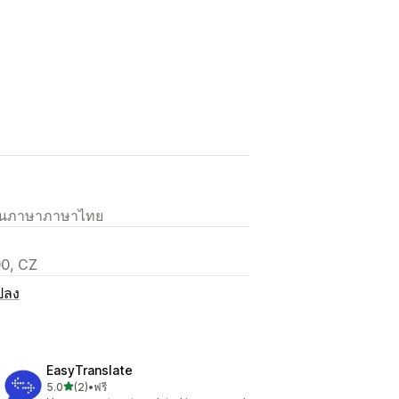
เป็นภาษาภาษาไทย
00, CZ
ปลง
EasyTranslate
เต็ม 5 ดาว
5.0
(2)
•
ฟรี
ทั้งหมด 2 รีวิว