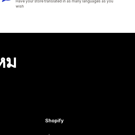
Have your store translated in as many languages as you
wish
ไหม
Shopify