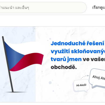
เรียกดู
อรีรูปภาพที่แสดง