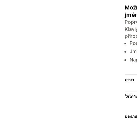
Možn
jmé
Poprv
Klavi
přiro
Pou
Jmé
Na
ภาษา
ใช้ได้กั
ประเภท