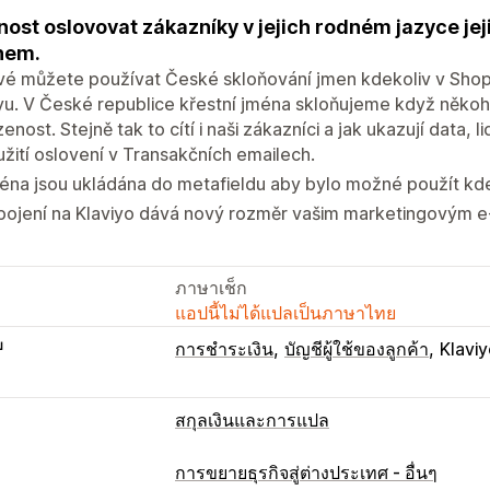
ost oslovovat zákazníky v jejich rodném jazyce j
nem.
é můžete používat České skloňování jmen kdekoliv v Shopi
yu. V České republice křestní jména skloňujeme když někoh
zenost. Stejně tak to cítí i naši zákazníci a jak ukazují data, l
žití oslovení v Transakčních emailech.
na jsou ukládána do metafieldu aby bylo možné použít kde
pojení na Klaviyo dává nový rozměr vašim marketingovým e
ภาษาเช็ก
แอปนี้ไม่ได้แปลเป็นภาษาไทย
บ
การชำระเงิน
บัญชีผู้ใช้ของลูกค้า
Klavi
สกุลเงินและการแปล
การขยายธุรกิจสู่ต่างประเทศ - อื่นๆ