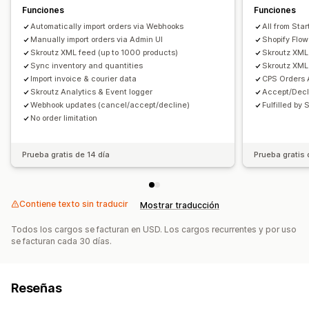
Funciones
Funciones
Automatically import orders via Webhooks
All from Star
Manually import orders via Admin UI
Shopify Flo
Skroutz XML feed (up to 1000 products)
Skroutz XML
Sync inventory and quantities
Skroutz XML 
Import invoice & courier data
CPS Orders 
Skroutz Analytics & Event logger
Accept/Decl
Webhook updates (cancel/accept/decline)
Fulfilled by 
No order limitation
Prueba gratis de 14 día
Prueba gratis 
Contiene texto sin traducir
Mostrar traducción
Todos los cargos se facturan en USD. Los cargos recurrentes y por uso
se facturan cada 30 días.
Reseñas