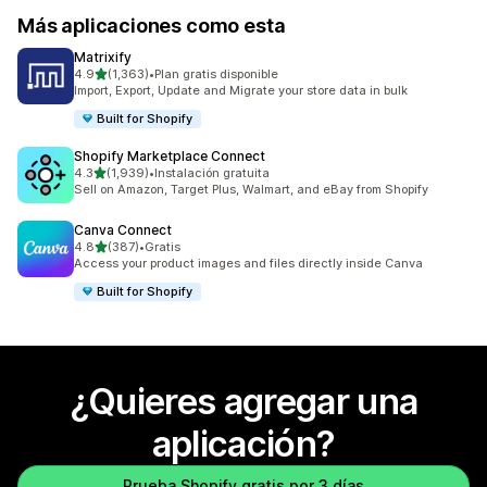
Más aplicaciones como esta
Matrixify
de 5 estrellas
4.9
(1,363)
•
Plan gratis disponible
1363 reseñas en total
Import, Export, Update and Migrate your store data in bulk
Built for Shopify
Shopify Marketplace Connect
de 5 estrellas
4.3
(1,939)
•
Instalación gratuita
1939 reseñas en total
Sell on Amazon, Target Plus, Walmart, and eBay from Shopify
Canva Connect
de 5 estrellas
4.8
(387)
•
Gratis
387 reseñas en total
Access your product images and files directly inside Canva
Built for Shopify
¿Quieres agregar una
aplicación?
Prueba Shopify gratis por 3 días