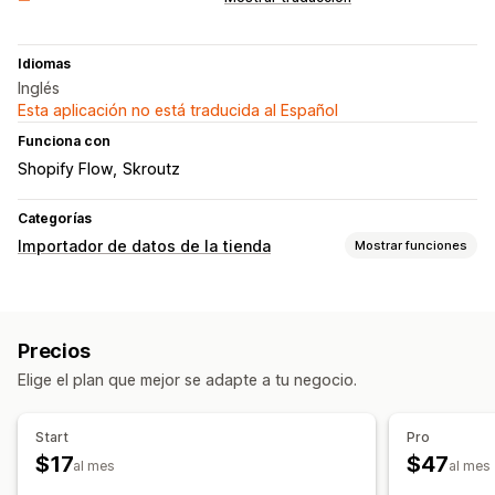
Idiomas
Inglés
Esta aplicación no está traducida al Español
Funciona con
Shopify Flow
Skroutz
Categorías
Importador de datos de la tienda
Mostrar funciones
Sincronización de datos
Actualización automática
Sincronización de inventario
Precios
Sincronización de pedidos
Sincronización bidireccional
Elige el plan que mejor se adapte a tu negocio.
Sincronización en tiempo real
Migración de datos
Start
Pro
Pedidos
$17
$47
al mes
al mes