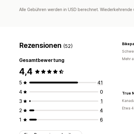
Alle Gebühren werden in USD berechnet. Wiederkehrende 
Rezensionen
Bikepa
(52)
Schwe
Mehr al
Gesamtbewertung
4,4
5
41
4
0
True N
3
1
Kanad
Etwa 4
2
4
1
6