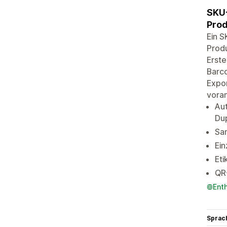
SKU-
Prod
Ein 
Prod
Erste
Barco
Expor
vora
Aut
Du
Sa
Ein
Eti
QR-
Ent
Sprac