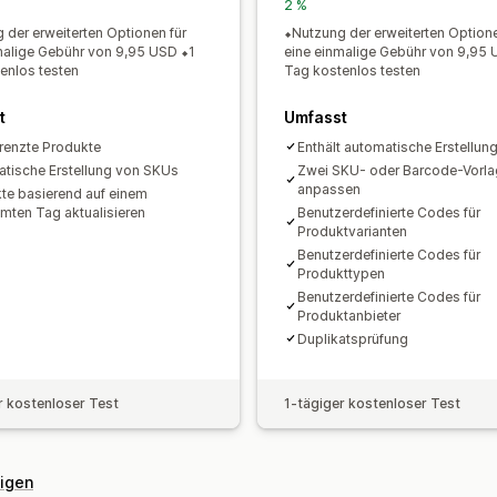
2 %
 der erweiterten Optionen für
⬥Nutzung der erweiterten Optione
malige Gebühr von 9,95 USD ⬥1
eine einmalige Gebühr von 9,95 
enlos testen
Tag kostenlos testen
t
Umfasst
enzte Produkte
Enthält automatische Erstellun
tische Erstellung von SKUs
Zwei SKU- oder Barcode-Vorl
anpassen
te basierend auf einem
mten Tag aktualisieren
Benutzerdefinierte Codes für
Produktvarianten
Benutzerdefinierte Codes für
Produkttypen
Benutzerdefinierte Codes für
Produktanbieter
Duplikatsprüfung
r kostenloser Test
1-tägiger kostenloser Test
eigen