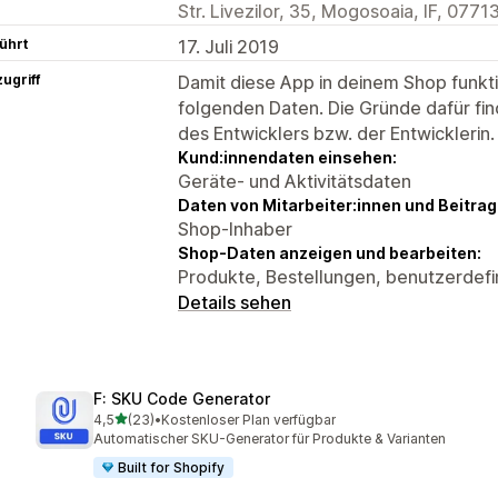
Str. Livezilor, 35, Mogosoaia, IF, 0771
ührt
17. Juli 2019
ugriff
Damit diese App in deinem Shop funktio
folgenden Daten. Die Gründe dafür fin
des Entwicklers bzw. der Entwicklerin.
Kund:innendaten einsehen:
Geräte- und Aktivitätsdaten
Daten von Mitarbeiter:innen und Beitra
Shop-Inhaber
Shop-Daten anzeigen und bearbeiten:
Produkte, Bestellungen, benutzerdefi
Details sehen
F: SKU Code Generator
von 5 Sternen
4,5
(23)
•
Kostenloser Plan verfügbar
23 Rezensionen insgesamt
Automatischer SKU-Generator für Produkte & Varianten
Built for Shopify