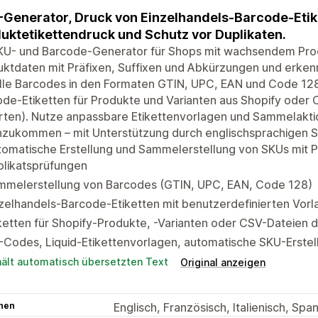
Generator, Druck von Einzelhandels-Barcode-Etike
uktetikettendruck und Schutz vor Duplikaten.
SKU- und Barcode-Generator für Shops mit wachsendem Prod
uktdaten mit Präfixen, Suffixen und Abkürzungen und erke
lle Barcodes in den Formaten GTIN, UPC, EAN und Code 12
de-Etiketten für Produkte und Varianten aus Shopify oder C
ten). Nutze anpassbare Etikettenvorlagen und Sammelaktio
nzukommen – mit Unterstützung durch englischsprachigen S
omatische Erstellung und Sammelerstellung von SKUs mit Pr
plikatsprüfungen
mmelerstellung von Barcodes (GTIN, UPC, EAN, Code 128)
zelhandels-Barcode-Etiketten mit benutzerdefinierten Vorl
ketten für Shopify-Produkte, -Varianten oder CSV-Dateien d
Codes, Liquid-Etikettenvorlagen, automatische SKU-Erstell
hält automatisch übersetzten Text
Original anzeigen
hen
Englisch, Französisch, Italienisch, Sp