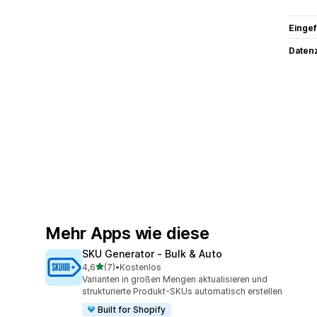
Eingef
Datenz
Mehr Apps wie diese
SKU Generator ‑ Bulk & Auto
von 5 Sternen
4,6
(7)
•
Kostenlos
7 Rezensionen insgesamt
Varianten in großen Mengen aktualisieren und
strukturierte Produkt-SKUs automatisch erstellen
Built for Shopify