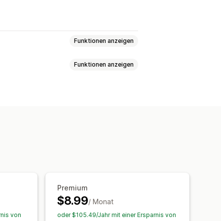
Funktionen anzeigen
Funktionen anzeigen
nerierung
es
UPC
nerierung
eitung
nd Suffix
Duplikatprüfung
agen
Benutzerdefinierte Layouts
Premium
$8.99
/ Monat
rnis von
oder $105.49/Jahr mit einer Ersparnis von