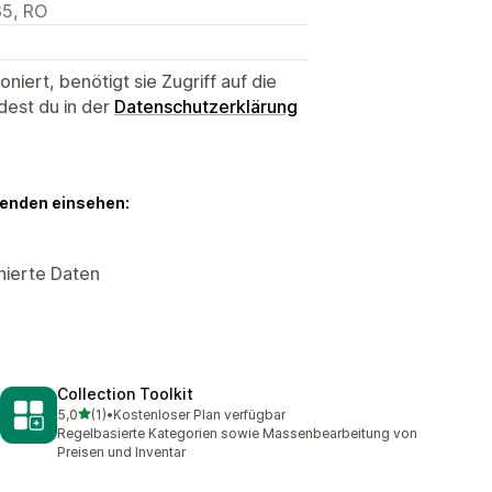
35, RO
niert, benötigt sie Zugriff auf die
dest du in der
Datenschutzerklärung
genden einsehen:
nierte Daten
Collection Toolkit
von 5 Sternen
5,0
(1)
•
Kostenloser Plan verfügbar
1 Rezensionen insgesamt
Regelbasierte Kategorien sowie Massenbearbeitung von
Preisen und Inventar