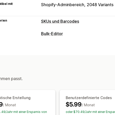
ibel mit
Shopify-Adminbereich
2048 Variants
orien
SKUs und Barcodes
Barcode-Verwaltung
Bulk-Editor
Automatische Generierung
Massenge
Bearbeitbare Ressourcen
Benutzerdefinierte Vorlagen
QR-Cod
Produkte
SKU-Verwaltung
Aktionen
Automatische Generierung
Massenge
Datensynchronisierung
Massenbearb
Benutzerdefinierte Vorlagen
Präfix u
hmen passt.
Barcode-Integration
Varianten
Etikettendruck
Seriendruck
Benutzerdefinierte Vorl
tische Erstellung
Benutzerdefinierte Codes
Benutzerdefinierte Größe
Bilder
9
$5.99
/ Monat
/ Monat
.49/Jahr mit einer Ersparnis von
oder $70.49/Jahr mit einer Erspa