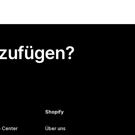
nzufügen?
Shopify
p Center
Über uns