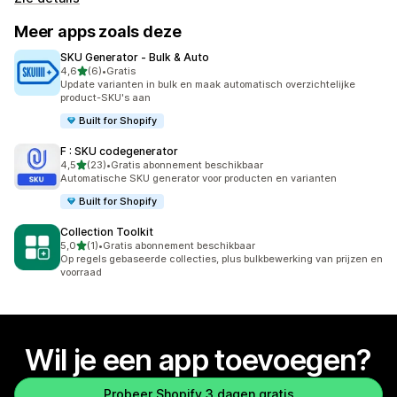
Meer apps zoals deze
SKU Generator ‑ Bulk & Auto
van 5 sterren
4,6
(6)
•
Gratis
6 recensies in totaal
Update varianten in bulk en maak automatisch overzichtelijke
product-SKU's aan
Built for Shopify
F : SKU codegenerator
van 5 sterren
4,5
(23)
•
Gratis abonnement beschikbaar
23 recensies in totaal
Automatische SKU generator voor producten en varianten
Built for Shopify
Collection Toolkit
van 5 sterren
5,0
(1)
•
Gratis abonnement beschikbaar
1 recensies in totaal
Op regels gebaseerde collecties, plus bulkbewerking van prijzen en
voorraad
Wil je een app toevoegen?
Probeer Shopify 3 dagen gratis