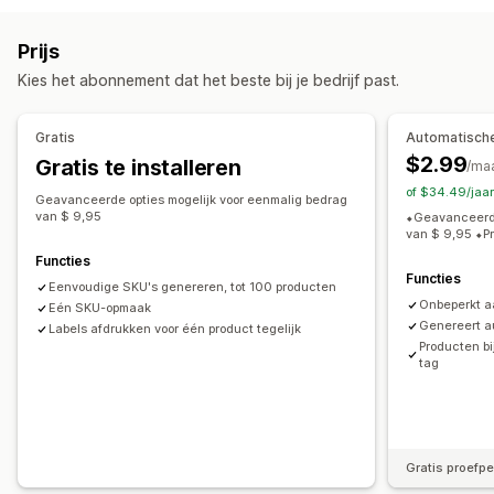
QR-codes
UPC
Producten
SKU-beheer
Prijs
Acties
Automatische generatie
Bulkgeneratie
Eigen templates
Kies het abonnement dat het beste bij je bedrijf past.
Gegevenssynchronisatie
Bulkbewerkingen
Voor- en achtervoegsel
Check op dubbele content
Barcode-integratie
Varianten
Gratis
Automatische
$2.99
Gratis te installeren
/ma
Label afdrukken
of $34.49/jaa
In bulk afdrukken
Eigen templates
Aangepaste opmaak
Geavanceerde opties mogelijk voor eenmalig bedrag
van $ 9,95
⬥Geavanceerde
Aangepaste maat
Afbeeldingen
van $ 9,95 ⬥Pr
Functies
Functies
Eenvoudige SKU's genereren, tot 100 producten
Onbeperkt a
Eén SKU-opmaak
Genereert a
Labels afdrukken voor één product tegelijk
Producten bi
tag
Gratis proefpe