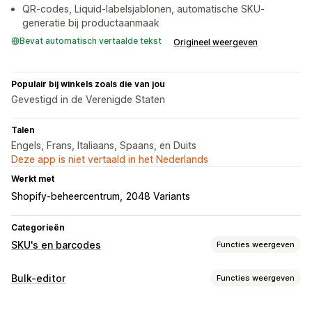
QR-codes, Liquid-labelsjablonen, automatische SKU-
generatie bij productaanmaak
Bevat automatisch vertaalde tekst
Origineel weergeven
Populair bij winkels zoals die van jou
Gevestigd in de Verenigde Staten
Talen
Engels, Frans, Italiaans, Spaans, en Duits
Deze app is niet vertaald in het Nederlands
Werkt met
Shopify-beheercentrum
2048 Variants
Categorieën
SKU's en barcodes
Functies weergeven
Barcodebeheer
Bulk-editor
Functies weergeven
Automatische generatie
Bulkgeneratie
Eigen templates
Bewerkbare bronnen