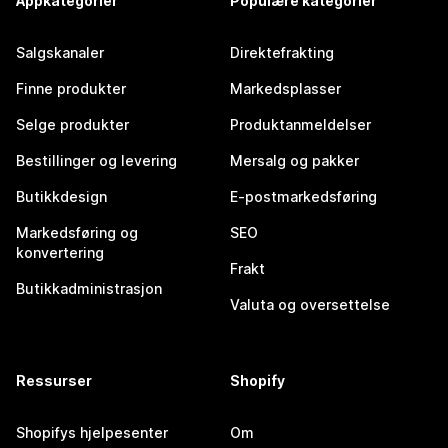
Appkategorier
Populære kategorier
Salgskanaler
Direktefrakting
Finne produkter
Markedsplasser
Selge produkter
Produktanmeldelser
Bestillinger og levering
Mersalg og pakker
Butikkdesign
E-postmarkedsføring
Markedsføring og
SEO
konvertering
Frakt
Butikkadministrasjon
Valuta og oversettelse
Ressurser
Shopify
Shopifys hjelpesenter
Om