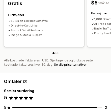
$5
Gratis
/ måned
Funksjoner
Funksjoner
1,000 Smart
50 Smart Link Requests/mo
All Free Fea
Direct-to-Cart Links
Basic Traffi
Product Detail Redirects
Priority Emai
Image & Media Support
Alle kostnader faktureres i USD. Gjentagende og bruksbaserte
kostnader faktureres hver 30. dag.
Se alle prisalternativer
Omtaler
(2)
Samlet vurdering
5
5
2