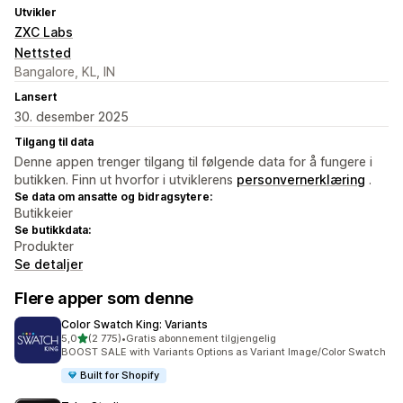
Utvikler
ZXC Labs
Nettsted
Bangalore, KL, IN
Lansert
30. desember 2025
Tilgang til data
Denne appen trenger tilgang til følgende data for å fungere i
butikken. Finn ut hvorfor i utviklerens
personvernerklæring
.
Se data om ansatte og bidragsytere:
Butikkeier
Se butikkdata:
Produkter
Se detaljer
Flere apper som denne
Color Swatch King: Variants
av 5 stjerner
5,0
(2 775)
•
Gratis abonnement tilgjengelig
Totalt 2775 omtaler
BOOST SALE with Variants Options as Variant Image/Color Swatch
Built for Shopify