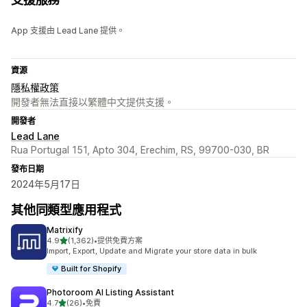
App 支援由 Lead Lane 提供。
資源
隱私權政策
開發者無法直接以繁體中文提供支援。
開發者
Lead Lane
Rua Portugal 151, Apto 304, Erechim, RS, 99700-030, BR
發布日期
2024年5月17日
其他同類型應用程式
Matrixify
滿分 5 顆星
4.9
(1,362)
•
提供免費方案
共有 1362 則評價
Import, Export, Update and Migrate your store data in bulk
Built for Shopify
Photoroom AI Listing Assistant
滿分 5 顆星
4.7
(26)
•
免費