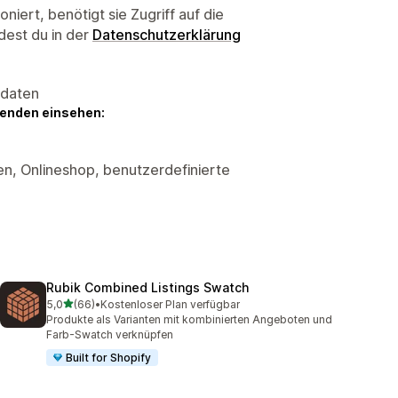
niert, benötigt sie Zugriff auf die
dest du in der
Datenschutzerklärung
sdaten
genden einsehen:
n, Onlineshop, benutzerdefinierte
Rubik Combined Listings Swatch
von 5 Sternen
5,0
(66)
•
Kostenloser Plan verfügbar
66 Rezensionen insgesamt
Produkte als Varianten mit kombinierten Angeboten und
Farb-Swatch verknüpfen
Built for Shopify