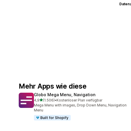
Datenz
Mehr Apps wie diese
Globo Mega Menu, Navigation
von 5 Sternen
4,9
(1.506)
•
Kostenloser Plan verfügbar
1506 Rezensionen insgesamt
Mega Menu with images, Drop Down Menu, Navigation
Menu
Built for Shopify