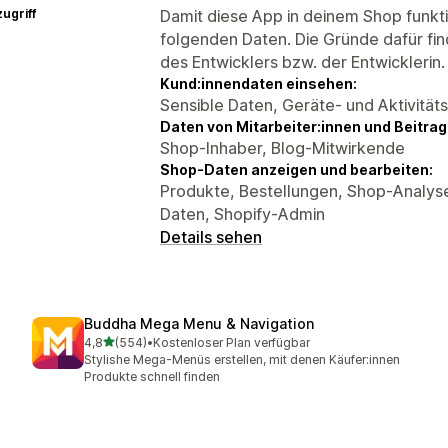
ugriff
Damit diese App in deinem Shop funktio
folgenden Daten. Die Gründe dafür fin
des Entwicklers bzw. der Entwicklerin.
Kund:innendaten einsehen:
Sensible Daten, Geräte- und Aktivität
Daten von Mitarbeiter:innen und Beitra
Shop-Inhaber, Blog-Mitwirkende
Shop-Daten anzeigen und bearbeiten:
Produkte, Bestellungen, Shop-Analyse
Daten, Shopify-Admin
Details sehen
Buddha Mega Menu & Navigation
von 5 Sternen
4,8
(554)
•
Kostenloser Plan verfügbar
554 Rezensionen insgesamt
Stylishe Mega-Menüs erstellen, mit denen Käufer:innen
Produkte schnell finden