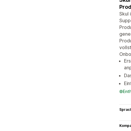
Prod
Skul 
Suppo
Prod
gener
Produ
volls
Onboa
Ers
an
Das
Ei
Ent
Sprac
Kompat