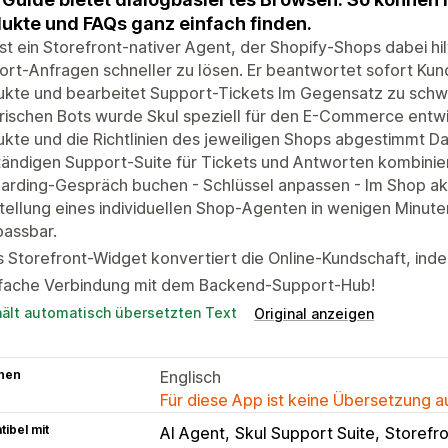
ukte und FAQs ganz einfach finden.
ist ein Storefront-nativer Agent, der Shopify-Shops dabei h
rt-Anfragen schneller zu lösen. Er beantwortet sofort Ku
ukte und bearbeitet Support-Tickets Im Gegensatz zu sch
ischen Bots wurde Skul speziell für den E-Commerce entwic
kte und die Richtlinien des jeweiligen Shops abgestimmt Das
tändigen Support-Suite für Tickets und Antworten kombinieren
rding-Gespräch buchen - Schlüssel anpassen - Im Shop akt
tellung eines individuellen Shop-Agenten in wenigen Minuten
passbar.
 Storefront-Widget konvertiert die Online-Kundschaft, inde
nfache Verbindung mit dem Backend-Support-Hub!
hält automatisch übersetzten Text
Original anzeigen
hen
Englisch
Für diese App ist keine Übersetzung 
ibel mit
AI Agent
Skul Support Suite
Storefr