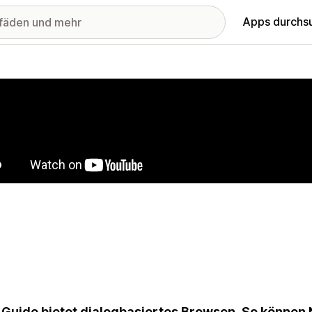
Apps durchs
stellte Bildergalerie
 Guide bietet dialogbasiertes Browsen. So können 