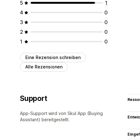
5
1
4
0
3
0
2
0
1
0
Eine Rezension schreiben
Alle Rezensionen
Support
Resso
App-Support wird von Skul App (Buying
Entwic
Assistant) bereitgestellt.
Eingef