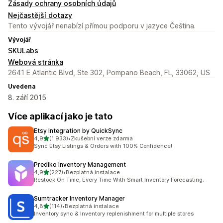
Zásady ochrany osobních údajů
Nejčastější dotazy
Tento vývojář nenabízí přímou podporu v jazyce Čeština.
Vývojář
SKULabs
Webová stránka
2641 E Atlantic Blvd, Ste 302, Pompano Beach, FL, 33062, US
Uvedena
8. září 2015
Více aplikací jako je tato
Etsy Integration by QuickSync
z 5 hvězd
4,9
(1 933)
•
Zkušební verze zdarma
Celkový počet recenzí: 1933
Sync Etsy Listings & Orders with 100% Confidence!
Prediko Inventory Management
z 5 hvězd
4,9
(227)
•
Bezplatná instalace
Celkový počet recenzí: 227
Restock On Time, Every Time With Smart Inventory Forecasting.
Sumtracker Inventory Manager
z 5 hvězd
4,8
(114)
•
Bezplatná instalace
Celkový počet recenzí: 114
Inventory sync & Inventory replenishment for multiple stores