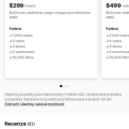
Plánování skladových zásob
Oznámení a výkazy
$299
$499
/ měsíc
/ mě
Automatizace pracovního postupu
Více kanálů
Automatizovaná upozornění
Vlastní notifikace
$120/user, additional usage charges and limitations
$90/user, addi
Aktualizace objednávek
apply.
E-mailová upozornění
apply.
Řízení objednávek
Výkazy chyb
Historické výkazy
Nevyřízené objednávky
Vracení zboží
Expedice
Funkce
Funkce
Upozornění na skladové zásoby
Hromadné zpracování
Automatické zpracování
1,000 orders
2,500 order
Upozornění na nízké zásoby
Import a export dat
Nákupní objednávky
Předobjednávky
3 users
4 users
2 stores
3 stores
Metriky výkonnosti
Stav v reálném čase
Notifikace a analytika
2 warehouses
3 warehous
Podrobné protokoly
10,000 SKUs
35,000 SKU
Notifikace o doplnění skladových zásob
Připomenutí doplnění zásob
Upozornění na nízké zásoby
Notifikace o nedostupnosti ve skladu
Upozornění na prahová množství
Vlastní výkazy
Užitečné informace
E-mailová oznámení
Analytika
Všechny poplatky jsou fakturovány v měně USD. Opakované poplatky
a poplatky založené na použití jsou fakturovány každých 30 dní.
Zobrazit všechny cenové možnosti
Recenze
(61)