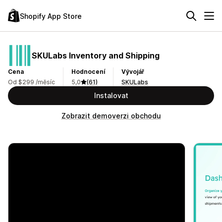
Shopify App Store
SKULabs Inventory and Shipping
Cena
Hodnocení
Vývojář
Od $299 /měsíc
5,0
(61)
SKULabs
Instalovat
Zobrazit demoverzi obchodu