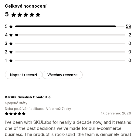
Celkové hodnocení
5
5
59
4
2
3
0
2
0
1
0
Napsat recenzi
Všechny recenze
BJORK Swedish Comfort
Spojené státy
Doba používání aplikace: Více než 7 roky
17. červenec 2026
I've been with SKULabs for nearly a decade now, and it remains
one of the best decisions we've made for our e-commerce
business. The product is rock-solid, the team is genuinely great