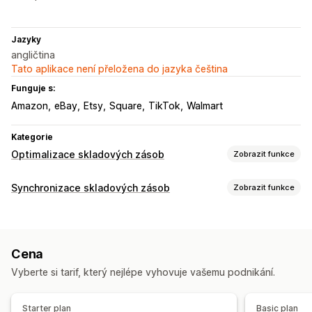
Jazyky
angličtina
Tato aplikace není přeložena do jazyka čeština
Funguje s:
Amazon
eBay
Etsy
Square
TikTok
Walmart
Kategorie
Optimalizace skladových zásob
Zobrazit funkce
Správa skladových zásob
Synchronizace skladových zásob
Zobrazit funkce
Sledování skladových zásob
Typ synchronizace
Synchronizace skladových zásob
Objednávky
Ceny
Podrobnosti o produktu
Varianty
Automatické doplnění skladových zásob
Čárové kódy
Cena
Jednotky SKU
Čárové kódy
Vícekanálová
Více obchodů
Předpovědi
Více lokalit
Aktualizace v reálném čase
Vyberte si tarif, který nejlépe vyhovuje vašemu podnikání.
Automatická
Ruční
Hromadná
V reálném čase
Jednotky SKU
Doplňování skladových zásob
Naplánovaná
Vlastní
Převod zásob
Import a export
Čtečky
Starter plan
Basic plan