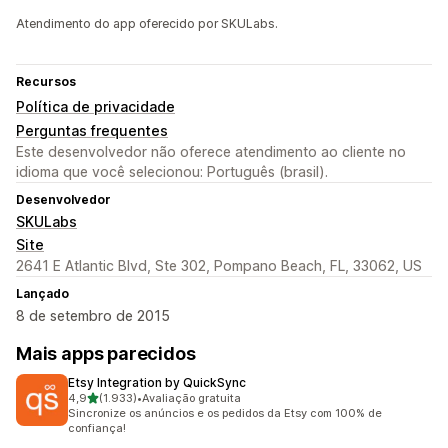
Atendimento do app oferecido por SKULabs.
Recursos
Política de privacidade
Perguntas frequentes
Este desenvolvedor não oferece atendimento ao cliente no
idioma que você selecionou: Português (brasil).
Desenvolvedor
SKULabs
Site
2641 E Atlantic Blvd, Ste 302, Pompano Beach, FL, 33062, US
Lançado
8 de setembro de 2015
Mais apps parecidos
Etsy Integration by QuickSync
de 5 estrelas
4,9
(1.933)
•
Avaliação gratuita
1933 avaliações ao todo
Sincronize os anúncios e os pedidos da Etsy com 100% de
confiança!