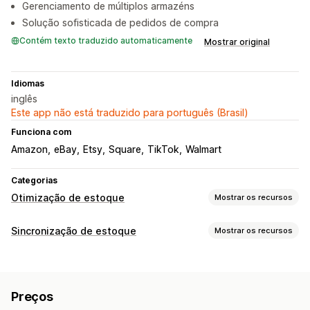
Gerenciamento de múltiplos armazéns
Solução sofisticada de pedidos de compra
Contém texto traduzido automaticamente
Mostrar original
Idiomas
inglês
Este app não está traduzido para português (Brasil)
Funciona com
Amazon
eBay
Etsy
Square
TikTok
Walmart
Categorias
Otimização de estoque
Mostrar os recursos
Gestão de estoque
Sincronização de estoque
Mostrar os recursos
Acompanhamento de estoque
Sincronização de estoque
Tipo de sincronização
Reabastecimento automático
Códigos de barras
Previsão
Pedidos
Preços
Detalhes do produto
Variantes
SKUs
De vários locais
Atualizações em tempo real
SKUs
Preços
Códigos de barras
Multicanal
De várias lojas
Automática
Reposição de estoque
Transferência de estoque