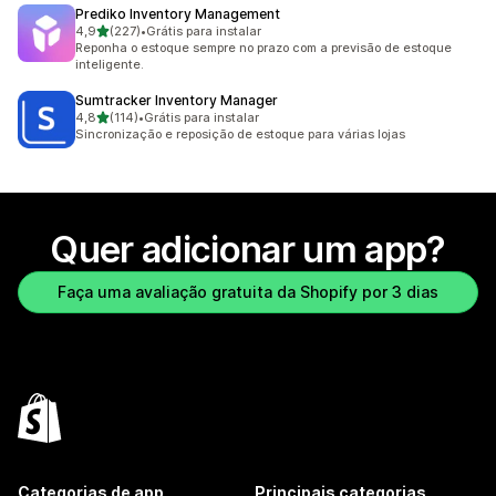
Prediko Inventory Management
de 5 estrelas
4,9
(227)
•
Grátis para instalar
227 avaliações ao todo
Reponha o estoque sempre no prazo com a previsão de estoque
inteligente.
Sumtracker Inventory Manager
de 5 estrelas
4,8
(114)
•
Grátis para instalar
114 avaliações ao todo
Sincronização e reposição de estoque para várias lojas
Quer adicionar um app?
Faça uma avaliação gratuita da Shopify por 3 dias
Categorias de app
Principais categorias