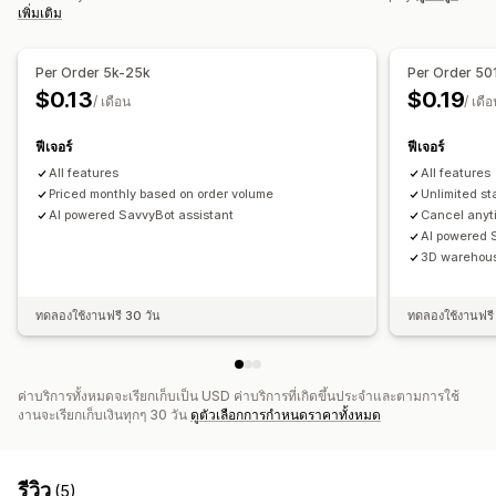
การแจ้งเตือนสินค้าคงคลัง
การแจ้งเตือนสต็อกสินค้าต่ำ
เพิ่มเติม
การจัดการการจัดส่ง
การนำเข้าและส่งออกข้อมูล
การวัดประสิทธิภาพ
สถานะเรียลไทม์
ซิงค์คำสั่งซื้อ
การติดตามแบบเรียลไทม์
หน้าติดตามแบรนด์
บันทึกโดยละเอียด
Per Order 5k-25k
Per Order 5
การแจ้งเตือนทางอีเมล
อัปเดตคำสั่งซื้อ
$0.13
$0.19
/ เดือน
/ เดื
ฟีเจอร์
ฟีเจอร์
All features
All features
Priced monthly based on order volume
Unlimited st
AI powered SavvyBot assistant
Cancel anyt
AI powered 
3D warehous
ทดลองใช้งานฟรี 30 วัน
ทดลองใช้งานฟรี
ค่าบริการทั้งหมดจะเรียกเก็บเป็น USD ค่าบริการที่เกิดขึ้นประจำและตามการใช้
งานจะเรียกเก็บเงินทุกๆ 30 วัน
ดูตัวเลือกการกำหนดราคาทั้งหมด
รีวิว
(5)