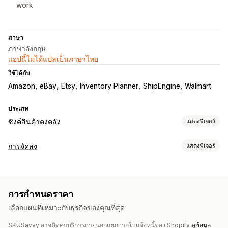
work
ภาษา
ภาษาอังกฤษ
แอปนี้ไม่ได้แปลเป็นภาษาไทย
ใช้ได้กับ
Amazon
eBay
Etsy
Inventory Planner
ShipEngine
Walmart
ประเภท
ซิงค์สินค้าคงคลัง
แสดงฟีเจอร์
ประเภทการซิงค์
การจัดส่ง
แสดงฟีเจอร์
คำสั่งซื้อ
ราคา
รายละเอียดสินค้า
ตัวเลือกสินค้า
SKU
บาร์โค้ด
ป้ายกำกับและบรรจุภัณฑ์
อัตโนมัติ
เรียลไทม์
การสร้างป้ายกำกับ
การปรับแต่งป้ายกำกับ
การพิมพ์จำนวนมาก
การแจ้งเตือนและรายงาน
การกำหนดราคา
Address Validation
เอกสารทางศุลกากร
บรรจุภัณฑ์
การแจ้งเตือนอัตโนมัติ
การแจ้งเตือนพนักงาน
อัปเดตคำสั่งซื้อ
เลือกแผนที่เหมาะกับธุรกิจของคุณที่สุด
การสแกนบาร์โค้ด
รายการสิ่งที่ต้องจัดการ
วันที่จัดส่ง
การแจ้งเตือนทางอีเมล
รายงานข้อมูลในอดีต
ซิงค์คำสั่งซื้อ
การเลือกผู้ขนส่ง
อัตราค่าจัดส่ง
SKUSavvy อาจคิดค่าบริการภายนอกแยกจากใบแจ้งหนี้ของ Shopify
ดูข้อมูล