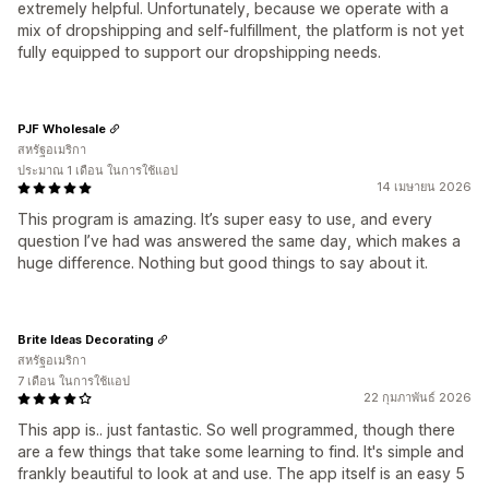
extremely helpful. Unfortunately, because we operate with a
mix of dropshipping and self-fulfillment, the platform is not yet
fully equipped to support our dropshipping needs.
PJF Wholesale
สหรัฐอเมริกา
ประมาณ 1 เดือน ในการใช้แอป
14 เมษายน 2026
This program is amazing. It’s super easy to use, and every
question I’ve had was answered the same day, which makes a
huge difference. Nothing but good things to say about it.
Brite Ideas Decorating
สหรัฐอเมริกา
7 เดือน ในการใช้แอป
22 กุมภาพันธ์ 2026
This app is.. just fantastic. So well programmed, though there
are a few things that take some learning to find. It's simple and
frankly beautiful to look at and use. The app itself is an easy 5