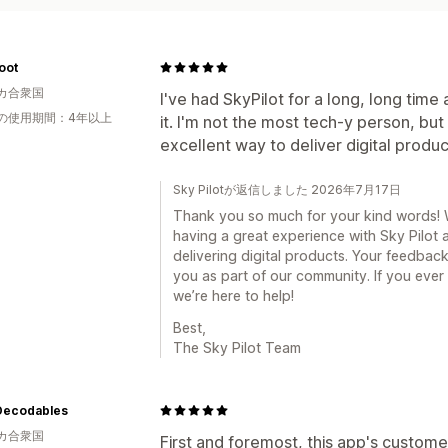
oot
カ合衆国
I've had SkyPilot for a long, long time 
の使用期間：4年以上
it. I'm not the most tech-y person, but 
excellent way to deliver digital produc
Sky Pilotが返信しました 2026年7月17日
Thank you so much for your kind words! We
having a great experience with Sky Pilot a
delivering digital products. Your feedbac
you as part of our community. If you ever
we’re here to help!
Best,
The Sky Pilot Team
 Decodables
カ合衆国
First and foremost, this app's custome