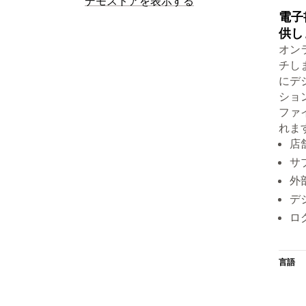
デモストアを表示する
電子
供し
オン
チし
にデ
ショ
ファ
れま
店
サ
外
デ
ロ
言語