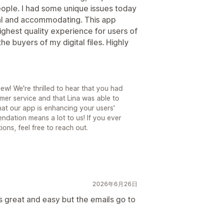
people. I had some unique issues today
al and accommodating. This app
ighest quality experience for users of
the buyers of my digital files. Highly
ew! We're thrilled to hear that you had
mer service and that Lina was able to
that our app is enhancing your users'
endation means a lot to us! If you ever
ons, feel free to reach out.
2026年6月26日
is great and easy but the emails go to