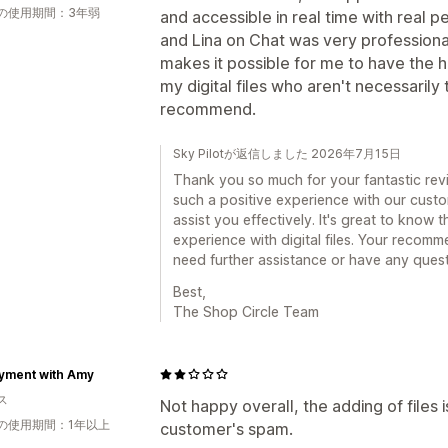
の使用期間：3年弱
and accessible in real time with real 
and Lina on Chat was very profession
makes it possible for me to have the h
my digital files who aren't necessarily 
recommend.
Sky Pilotが返信しました 2026年7月15日
Thank you so much for your fantastic revi
such a positive experience with our custo
assist you effectively. It's great to know 
experience with digital files. Your recomm
need further assistance or have any questi
Best,
The Shop Circle Team
yment with Amy
ス
Not happy overall, the adding of files 
の使用期間：1年以上
customer's spam.