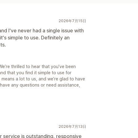
2026年7月15日
and I've never had a single issue with
it's simple to use. Definitely an
ts.
’re thrilled to hear that you’ve been
nd that you find it simple to use for
k means a lot to us, and we’re glad to have
 have any questions or need assistance,
2026年7月13日
r service is outstanding, responsive