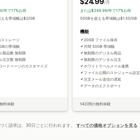
$24.99
/月
0/年で17%お得
または$249.99/年で17%お得
超える帯域幅は$2/GB
50GBを超える帯域幅は$1.50/GB
機能
Bのストレージ
20GB ファイル保存
5GBの帯域幅
月間 50GB 帯域幅
ル製品数 無制限
無制限のデジタル商品
ル注文数 無制限
無制限のデジタル注文
ロードページのカスタマイズ
ホワイトラベルメール連携
ファイル公開のスケジュール設定
注文メール送信の遅延
データのエクスポート
の無料体験
14日間の無料体験
基づく請求は、30日ごとに行われます。
すべての価格オプションを見る