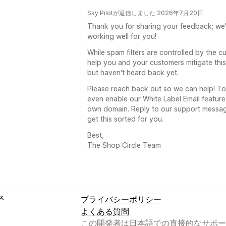
Sky Pilotが返信しました 2026年7月20日
Thank you for sharing your feedback; we'r
working well for you!
While spam filters are controlled by the c
help you and your customers mitigate this.
but haven't heard back yet.
Please reach back out so we can help! To 
even enable our White Label Email feature
own domain. Reply to our support message
get this sorted for you.
Best,
The Shop Circle Team
ス
プライバシーポリシー
よくある質問
この開発者は日本語での直接的なサポー