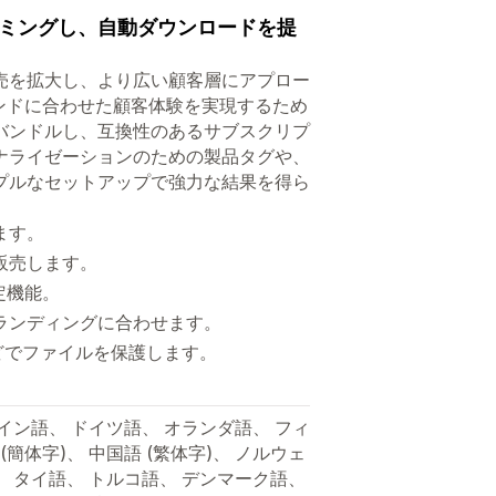
ミングし、自動ダウンロードを提
売を拡大し、より広い顧客層にアプロー
ンドに合わせた顧客体験を実現するため
バンドルし、互換性のあるサブスクリプ
ナライゼーションのための製品タグや、
プルなセットアップで強力な結果を得ら
ます。
販売します。
定機能。
ランディングに合わせます。
どでファイルを保護します。
イン語、 ドイツ語、 オランダ語、 フィ
(簡体字)、 中国語 (繁体字)、 ノルウェ
、 タイ語、 トルコ語、 デンマーク語、