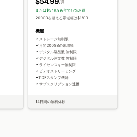
$54.99
/月
または$549.99/年で17%お得
200GBを超える帯域幅は$1/GB
機能
ストレージ無制限
月間200GBの帯域幅
デジタル製品数 無制限
デジタル注文数 無制限
ライセンスキー無制限
ビデオストリーミング
PDFスタンプ機能
サブスクリプション連携
14日間の無料体験