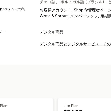
チェコ語、 ポルトガル語 (ブラジル)、と
象システム・アプリ
お客様アカウント
Shopify管理者ペー
Wistia & Sprout
メンバーシップ
定期
リー
デジタル商品
商品タイプ
デジタル商品とデジタルサービス - そ
オーディオ
コース
デジタルアート
電
動画
カスタム
ダウンロード管理
メール配信
一括アップロード
お礼ペ
ストリーミング
無制限のダウンロード
ファイルセキュリティ
ライセンスキー
電子透かし
 Plan
Lite Plan