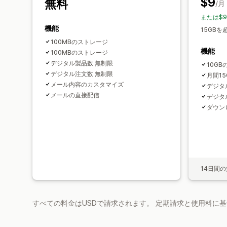
$9
無料
/月
または$9
機能
15GBを
100MBのストレージ
機能
100MBのストレージ
デジタル製品数 無制限
10G
デジタル注文数 無制限
月間1
メール内容のカスタマイズ
デジタ
メールの直接配信
デジタ
ダウン
14日間
すべての料金はUSDで請求されます。 定期請求と使用料に