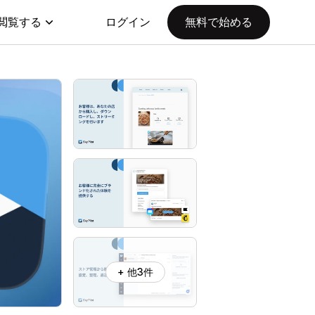
閲覧する
ログイン
無料で始める
+ 他3件