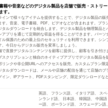
書籍や音楽などのデジタル製品を店舗で販売・ストリー
ます。
ラインで様々なアイテムを提供することで、デジタル製品の販
ます。音楽、電子書籍、PDF、ビデオなどが含まれます。ブラ
ジタルダウンロードを統合します。デジタル製品を物理製品と
ンアプリを通じて定期的な収益を得ることができます。パーソ
イル保護のための最上位のセキュリティを利用できます。シン
す。今日からデジタル販売を変革しましょう。
舗で直接デジタルコンテンツを顧客に提供し、顧客を引き付け
ブスクリプションと独自のネイティブアプリでデジタル製品を
部リンクや非公開URLへのアクセスを販売。カスタムプラン限
ジタルダウンロードは、メールや店舗の配信を通じて店舗のブ
グイン、IPアラート、PDFスタンピング、限定ダウンロードな
英語、 フランス語、 イタリア語、 スペ
ンランド語、 日本語、 韓国語、 中国語 
ー語、 ポーランド語、 スウェーデン語