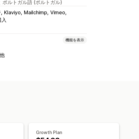
 ポルトガル語 (ポルトガル)
ジ
Klaviyo
Mailchimp
Vimeo
購入
機能を表示
の他
子書籍
ゲーム
PDF
ソフトウェア
ージ
ダウンロード制限
分析
Growth Plan