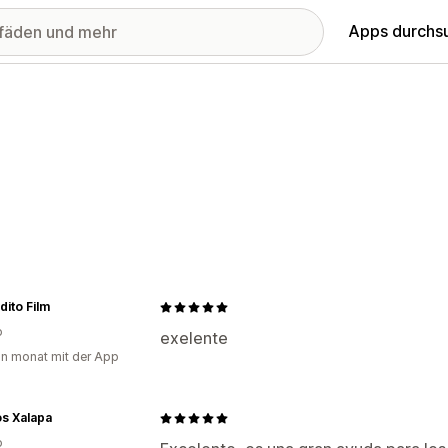
Apps durchs
ito Film
o
exelente
in monat mit der App
s Xalapa
o