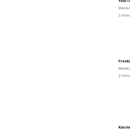
YourT
Mexik
2 mona
Fresit
Mexik
2 mona
Kiai.m