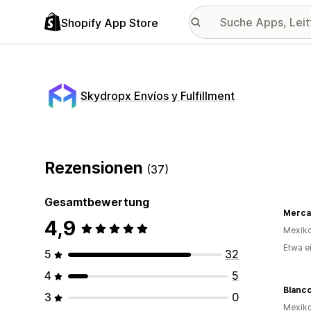
Shopify App Store
Skydropx Envíos y Fulfillment
Rezensionen
(37)
Gesamtbewertung
Mercad
4,9
Mexik
Etwa e
5
32
4
5
Blanco
3
0
Mexik