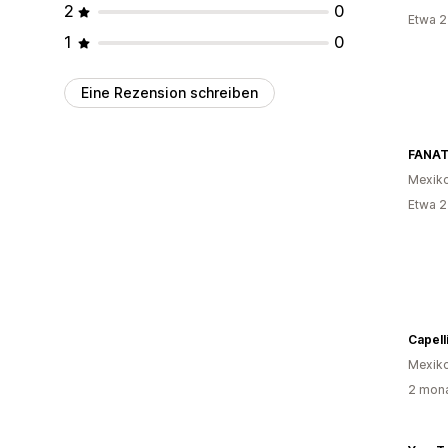
2
0
Etwa 2
1
0
Eine Rezension schreiben
FANAT
Mexik
Etwa 2
Capelli
Mexik
2 mona