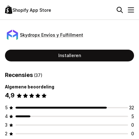
Shopify App Store
Skydropx Envíos y Fulfillment
Installeren
Recensies
(37)
Algemene beoordeling
4,9
5
32
4
5
3
0
2
0