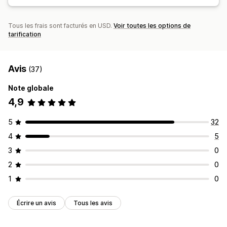
Validation de l’adresse
Multilingue
Règles personnalisées
Notifications par e-mail
Mises à jour des commandes
Analyses de données d’expédition
Tous les frais sont facturés en USD.
Voir toutes les options de
tarification
Avis
(37)
Note globale
4,9
5
32
4
5
3
0
2
0
1
0
Écrire un avis
Tous les avis