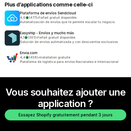
Plus d’applications comme celle-ci
Plataforma de envíos Sendcloud
étoile(s) sur 5
4,6
(477)
•
Forfait gratuit disponible
477 avis au total
Automatización de envíos que te permite escalar tu negocio.
Easyship ‑ Envíos y mucho más
étoile(s) sur 5
4,1
(361)
•
Forfait gratuit disponible
361 avis au total
Solución de envíos autimatizada y con descuentos exclusivos
Envia.com
étoile(s) sur 5
4,4
(458)
•
Installation gratuite
458 avis au total
Plataforma de logística para envíos Nacionales e Internacional
Vous souhaitez ajouter une
application ?
Essayez Shopify gratuitement pendant 3 jours