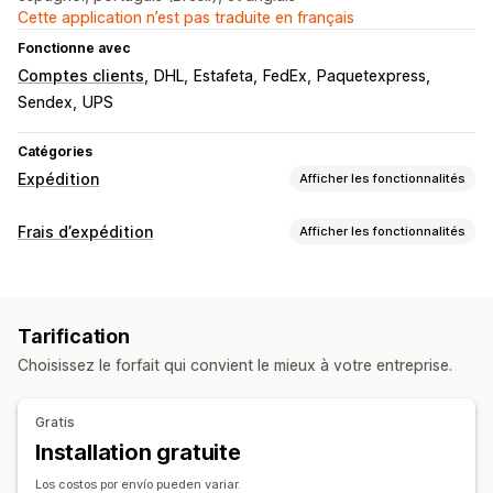
Cette application n’est pas traduite en français
Fonctionne avec
Comptes clients
DHL
Estafeta
FedEx
Paquetexpress
Sendex
UPS
Catégories
Expédition
Afficher les fonctionnalités
Étiquettes et emballages
Frais d’expédition
Afficher les fonctionnalités
Création d’étiquette
Impression en bloc
Calcul du tarif
Validation de l’adresse
Assurance d’expédition
En fonction du transporteur
En fonction du client
Règles d’expédition
Date de livraison
Tarification
En fonction du produit
En fonction du poids
Multi-zone
Synchronisation des commandes
Choisissez le forfait qui convient le mieux à votre entreprise.
Multi-origine
Sélection du transporteur
Frais d’expédition
Personnalisation
Gestion des expéditions
Gratis
Notifications personnalisées
Pages de suivi
Synchronisation des commandes
Suivi en temps réel
Installation gratuite
Heure de livraison
Limites de commande
Page de suivi à l’image de la marque
Los costos por envío pueden variar.