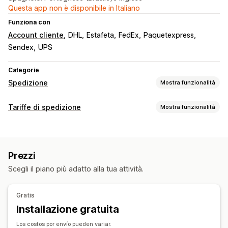
Questa app non è disponibile in Italiano
Funziona con
Account cliente
DHL
Estafeta
FedEx
Paquetexpress
Sendex
UPS
Categorie
Spedizione
Mostra funzionalità
Etichette e imballaggio
Tariffe di spedizione
Mostra funzionalità
Creazione di etichette
Stampa in blocco
Calcolo delle tariffe
Convalida degli indirizzi
Assicurazione sulla spedizione
In base al corriere
In base al cliente
In base al prodotto
Regole di spedizione
Data di consegna
Prezzi
In base al peso
Multizona
Multiorigine
Sincronizzazione degli ordini
Selezione del corriere
Scegli il piano più adatto alla tua attività.
Tariffe di spedizione
Personalizzazione
Notifiche personalizzate
Pagine di monitoraggio
Gestione delle spedizioni
Gratis
Tempo di consegna
Limiti degli ordini
Sincronizzazione degli ordini
Monitoraggio in tempo reale
Installazione gratuita
Convalida degli indirizzi
Multilingua
Pagina di monitoraggio brandizzata
Notifiche via email
Los costos por envío pueden variar.