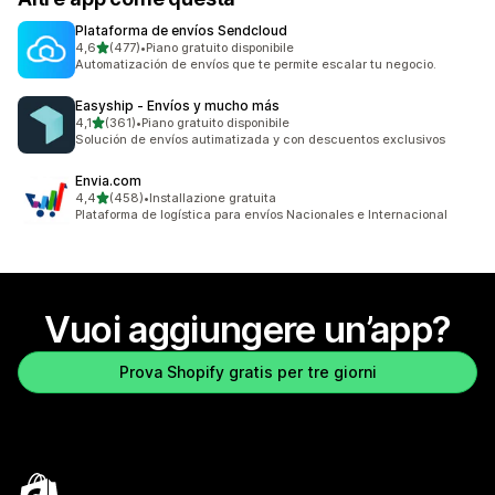
Plataforma de envíos Sendcloud
stelle su 5
4,6
(477)
•
Piano gratuito disponibile
477 recensioni totali
Automatización de envíos que te permite escalar tu negocio.
Easyship ‑ Envíos y mucho más
stelle su 5
4,1
(361)
•
Piano gratuito disponibile
361 recensioni totali
Solución de envíos autimatizada y con descuentos exclusivos
Envia.com
stelle su 5
4,4
(458)
•
Installazione gratuita
458 recensioni totali
Plataforma de logística para envíos Nacionales e Internacional
Vuoi aggiungere un’app?
Prova Shopify gratis per tre giorni