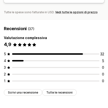
Regole personalizzate
Aggiornamenti sugli ordini
Analisi delle spedizioni
Tutte le spese sono fatturate in USD.
Vedi tutte le opzioni di prezzo
Recensioni
(37)
Valutazione complessiva
4,9
5
32
4
5
3
0
2
0
1
0
Scrivi una recensione
Tutte le recensioni