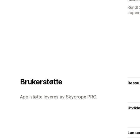
Rundt 
appen
Brukerstøtte
Ressu
App-støtte leveres av Skydropx PRO.
Utvikl
Lanse