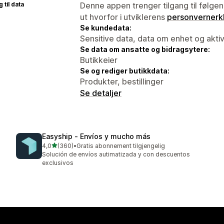
 til data
Denne appen trenger tilgang til følgen
ut hvorfor i utviklerens
personvernerk
Se kundedata:
Sensitive data, data om enhet og aktiv
Se data om ansatte og bidragsytere:
Butikkeier
Se og rediger butikkdata:
Produkter, bestillinger
Se detaljer
Easyship ‑ Envíos y mucho más
av 5 stjerner
4,0
(360)
•
Gratis abonnement tilgjengelig
Totalt 360 omtaler
Solución de envíos autimatizada y con descuentos
exclusivos