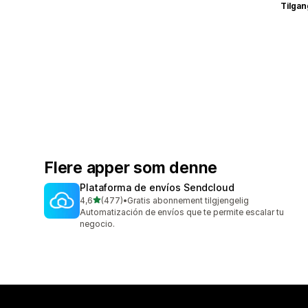
Tilgang
Flere apper som denne
Plataforma de envíos Sendcloud
av 5 stjerner
4,6
(477)
•
Gratis abonnement tilgjengelig
Totalt 477 omtaler
Automatización de envíos que te permite escalar tu
negocio.