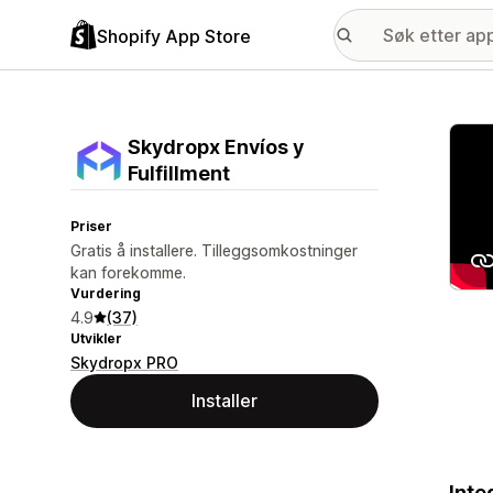
Shopify App Store
Galle
Skydropx Envíos y
Fulfillment
Priser
Gratis å installere. Tilleggsomkostninger
kan forekomme.
Vurdering
4.9
(37)
Utvikler
Skydropx PRO
Installer
Inte