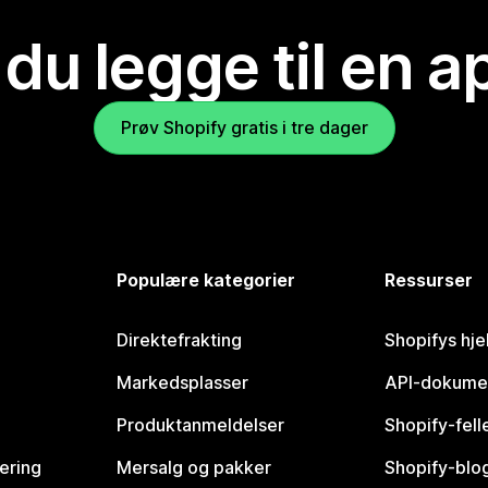
 du legge til en 
Prøv Shopify gratis i tre dager
Populære kategorier
Ressurser
Direktefrakting
Shopifys hje
Markedsplasser
API-dokume
Produktanmeldelser
Shopify-fel
vering
Mersalg og pakker
Shopify-blo