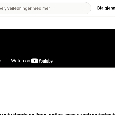
Bla gjen
ri med fremhevede bilder
gra tu tienda en línea, cotiza, crea y rastrea todos 