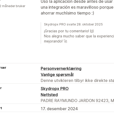
Uso la aplicación desde antes de usar
2 måneder bruker
una integración es maravilloso porqu
ahorrar muchísimo tiempo :)
Skydropx PRO svarte 28. oktober 2025
¡Gracias por tu comentario! 🙌
Nos alegra mucho saber que la experienci
mejorando! 🚀
rser
Personvernerklæring
Vanlige spørsmål
Denne utvikleren tilbyr ikke direkte s
er
Skydropx PRO
Nettsted
PADRE RAYMUNDO JARDON 92423, Mon
rt
17. desember 2024