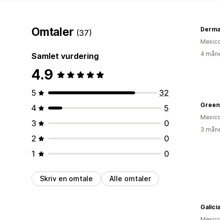
Omtaler
Derma
(37)
Mexic
4 måne
Samlet vurdering
4.9
5
32
Green
4
5
Mexic
3
0
3 måne
2
0
1
0
Skriv en omtale
Alle omtaler
Galici
Mexic