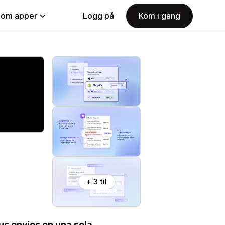
nom apper
Logg på
Kom i gang
+ 3 til
tus envíos en una sola