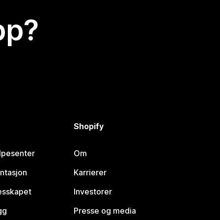
app?
Shopify
lpesenter
Om
ntasjon
Karrierer
lesskapet
Investorer
gg
Presse og media