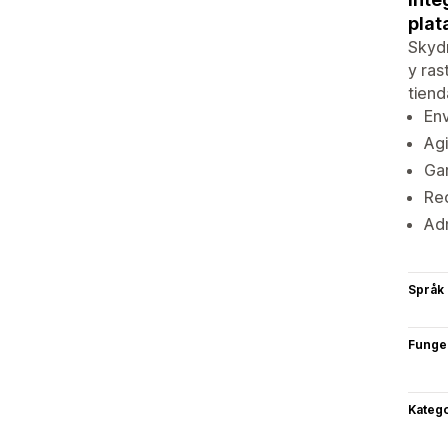
plat
Skydr
y ras
tiend
Env
Agi
Gar
Red
Adm
Språk
Funge
Katego