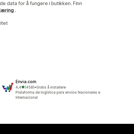
de data for å fungere i butikken. Finn
læring
.
itet
Envia.com
av 5 stjerner
4,4
(458)
•
Gratis å installere
Totalt 458 omtaler
Plataforma de logística para envíos Nacionales e
Internacional