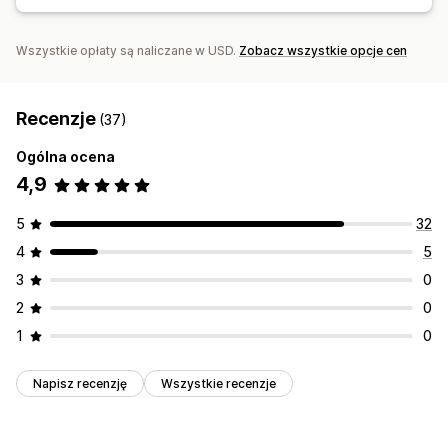
Wielojęzyczne
Reguły niestandardowe
Aktualizacje zamówienia
Analizy przesyłek
Wszystkie opłaty są naliczane w USD.
Zobacz wszystkie opcje cen
Recenzje
(37)
Ogólna ocena
4,9
5
32
4
5
3
0
2
0
1
0
Napisz recenzję
Wszystkie recenzje