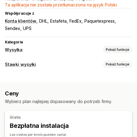
Ta aplikacja nie została przetłumaczona na język Polski
Współpracuje z
Konta klientów
DHL
Estafeta
FedEx
Paquetexpress
Sendex
UPS
Kategorie
Wysyłka
Pokaż funkcje
Etykiety i opakowanie
Stawki wysyłki
Pokaż funkcje
Tworzenie etykiet
Drukowanie zbiorcze
Obliczanie stawek
Weryfikacja adresu
Ubezpieczenie przesyłki
Na podstawie przewoźnika
Na podstawie klienta
Zasady wysyłki
Data dostawy
Synchronizacja zamówień
Ceny
Na podstawie produktu
Na podstawie wagi
Wybór przewoźnika
Stawki wysyłki
Wybierz plan najlepiej dopasowany do potrzeb firmy.
Do wielu stref
Z wielu miejsc nadania
Zarządzanie przesyłkami
Dostosowanie
Synchronizacja zamówień
Gratis
Niestandardowe powiadomienia
Strony śledzenia
Śledzenie w czasie rzeczywistym
Bezpłatna instalacja
Godzina dostawy
Limity zamówień
Weryfikacja adresu
Strona śledzenia z własną marką
Powiadomienia e-mail
Los costos por envío pueden variar.