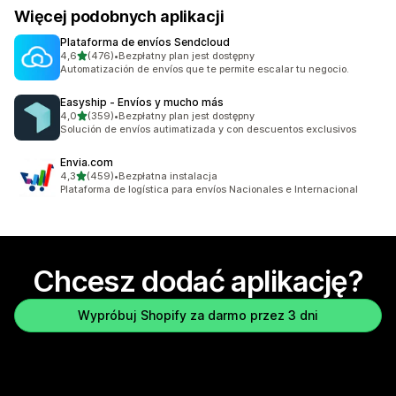
Więcej podobnych aplikacji
Plataforma de envíos Sendcloud
na 5 gwiazdek
4,6
(476)
•
Bezpłatny plan jest dostępny
Łączna liczba recenzji: 476
Automatización de envíos que te permite escalar tu negocio.
Easyship ‑ Envíos y mucho más
na 5 gwiazdek
4,0
(359)
•
Bezpłatny plan jest dostępny
Łączna liczba recenzji: 359
Solución de envíos autimatizada y con descuentos exclusivos
Envia.com
na 5 gwiazdek
4,3
(459)
•
Bezpłatna instalacja
Łączna liczba recenzji: 459
Plataforma de logística para envíos Nacionales e Internacional
Chcesz dodać aplikację?
Wypróbuj Shopify za darmo przez 3 dni