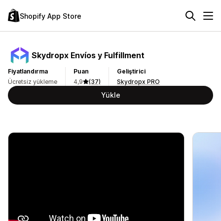
Shopify App Store
Skydropx Envíos y Fulfillment
Fiyatlandırma
Puan
Geliştirici
Ücretsiz yükleme
4,9
(37)
Skydropx PRO
Yükle