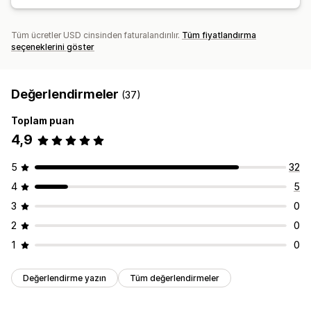
Tüm ücretler USD cinsinden faturalandırılır.
Tüm fiyatlandırma
seçeneklerini göster
Değerlendirmeler
(37)
Toplam puan
4,9
5
32
4
5
3
0
2
0
1
0
Değerlendirme yazın
Tüm değerlendirmeler