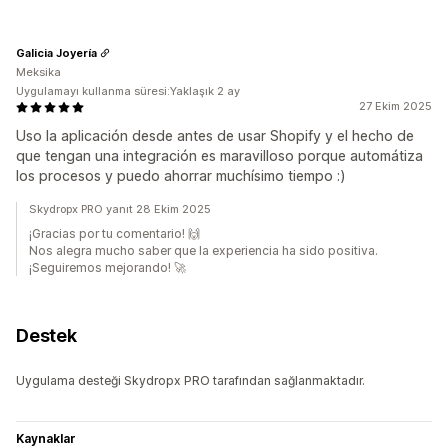
Galicia Joyería
Meksika
Uygulamayı kullanma süresi:Yaklaşık 2 ay
27 Ekim 2025
Uso la aplicación desde antes de usar Shopify y el hecho de
que tengan una integración es maravilloso porque automátiza
los procesos y puedo ahorrar muchísimo tiempo :)
Skydropx PRO yanıt 28 Ekim 2025
¡Gracias por tu comentario! 🙌
Nos alegra mucho saber que la experiencia ha sido positiva.
¡Seguiremos mejorando! 🚀
Destek
Uygulama desteği Skydropx PRO tarafından sağlanmaktadır.
Kaynaklar