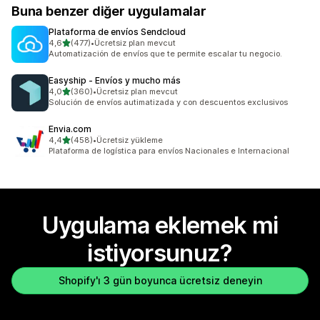
Buna benzer diğer uygulamalar
Plataforma de envíos Sendcloud
5 yıldız üzerinden
4,6
(477)
•
Ücretsiz plan mevcut
toplam 477 değerlendirme
Automatización de envíos que te permite escalar tu negocio.
Easyship ‑ Envíos y mucho más
5 yıldız üzerinden
4,0
(360)
•
Ücretsiz plan mevcut
toplam 360 değerlendirme
Solución de envíos autimatizada y con descuentos exclusivos
Envia.com
5 yıldız üzerinden
4,4
(458)
•
Ücretsiz yükleme
toplam 458 değerlendirme
Plataforma de logística para envíos Nacionales e Internacional
Uygulama eklemek mi
istiyorsunuz?
Shopify'ı 3 gün boyunca ücretsiz deneyin