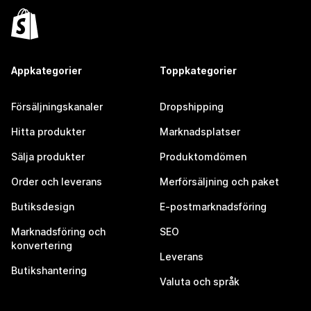
Appkategorier
Toppkategorier
Försäljningskanaler
Dropshipping
Hitta produkter
Marknadsplatser
Sälja produkter
Produktomdömen
Order och leverans
Merförsäljning och paket
Butiksdesign
E-postmarknadsföring
Marknadsföring och
SEO
konvertering
Leverans
Butikshantering
Valuta och språk