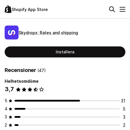
Shopify App Store
Skydropx: Rates and shipping
Installera
Recensioner
(47)
Helhetsomdöme
3,7
5
31
4
5
3
3
2
2