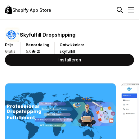
Shopify App Store
Skyfulfill Dropshipping
Prijs
Beoordeling
Ontwikkelaar
Gratis
5,0
(2)
skyfulfill
Installeren