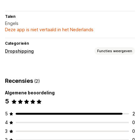
Talen
Engels
Deze app is niet vertaald in het Nederlands
Categorieën
Dropshipping
Functies weergeven
Producten die je kunt verkopen
Kleding en accessoires
Elektronica
Kunst en ambacht
Recensies
(2)
Babyproducten
Huisdierproducten
Algemene beoordeling
Inkooplocaties
5
China
5
2
4
0
3
0
2
0