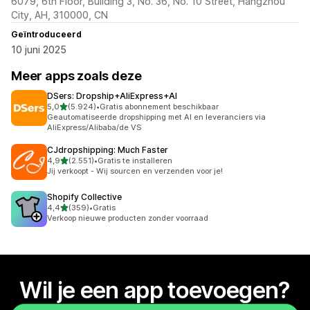
6079, 6th Floor, Building 3, No. 36, No. 10 Street, Hangzhou
City, AH, 310000, CN
Geïntroduceerd
10 juni 2025
Meer apps zoals deze
DSers: Dropship+AliExpress+AI
van 5 sterren
5,0
(5.924)
•
Gratis abonnement beschikbaar
5924 recensies in totaal
Geautomatiseerde dropshipping met AI en leveranciers via
AliExpress/Alibaba/de VS
CJdropshipping: Much Faster
van 5 sterren
4,9
(2.551)
•
Gratis te installeren
2551 recensies in totaal
Jij verkoopt - Wij sourcen en verzenden voor je!
Shopify Collective
van 5 sterren
4,4
(359)
•
Gratis
359 recensies in totaal
Verkoop nieuwe producten zonder voorraad
Wil je een app toevoegen?