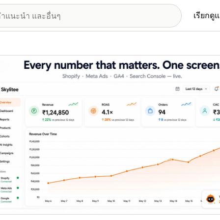
เรียกดู
อรีรูปภาพที่แสดง