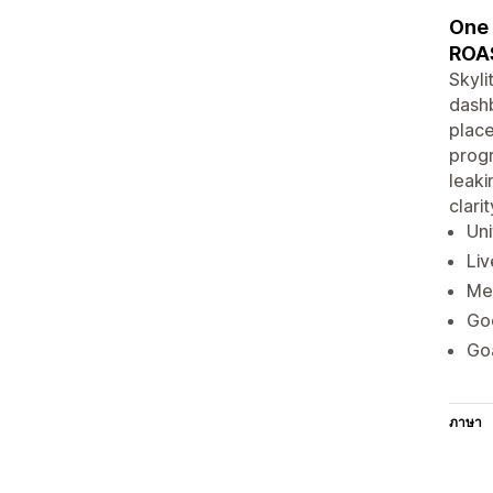
One 
ROAS
Skyli
dashb
place
progr
leaki
clari
Uni
Liv
Met
Go
Goa
ภาษา