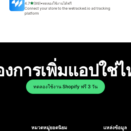
เต็ม 5 ดาว
4.7
(99)
•
ทดลองใช้งานได้ฟรี
ทั้งหมด 99 รีวิว
Connect your store to the wetracked.io ad tracking
platform
องการเพิ่มแอปใช่
ทดลองใช้งาน Shopify ฟรี 3 วัน
หมวดหมู่ยอดนิยม
แหล่งข้อมูล