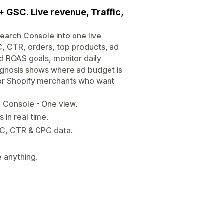
 GSC. Live revenue, Traffic,
earch Console into one live
, CTR, orders, top products, ad
nd ROAS goals, monitor daily
diagnosis shows where ad budget is
 for Shopify merchants who want
 Console - One view.
 in real time.
AC, CTR & CPC data.
 anything.