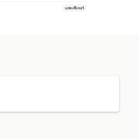
แสดงฟีเจอร์
์
มูลค่าตลอดอายุการใช้งาน (LTV)
ทางการตลาด
การวิเคราะห์การชำระเงิน
ตามการซื้อ
การวิเคราะห์ช่องทาง
เอง
การส่งออกข้อมูล