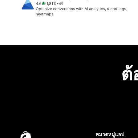
เต็ม 5 ดาว
4.6
(1,811)
•
ฟรี
ทั้งหมด 1811 รีวิว
Optimize conversions with AI analytics, recordings,
heatmaps
ต้
หมวดหมู่แอป