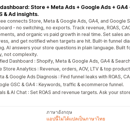
dashboard: Store + Meta Ads + Google Ads + GA4 +
 & Ad insights.
tee connects Store, Meta & Google Ads, GA4, and Google S
oard - no switching, no exports. Track revenue, ROAS, CAC
ments, and organic vs paid growth in real time. Set sales a
ess, and get notified when targets are hit. Built-in funnel 
ng. AI answers your store questions in plain language. Built
ty, not complexity.
fied Dashboard : Shopify, Meta & Google Ads, GA4 & Search
e Store Analytics : Revenue, orders, AOV, LTV & top products
a & Google Ads Diagnosis : Find funnel leaks with ROAS, C
ogle GSC & GA4 : Keywords, traffic & ecommerce funnel.
ls & AI Chat : Set ROAS and revenue targets. Ask your store
ภาษาอังกฤษ
แอปนี้ไม่ได้แปลเป็นภาษาไทย