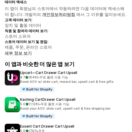
데이터 액세스
이 앱이 회원님의 스토어에서 작동하려면 다음 데이터에 액세스해
야 합니다. 개발자의
개인정보처리방침
에서 그 이유를 알아보세요.
고객 데이터 보기:
장치 및 활동 데이터
직원 및 참여자 데이터 보기:
스토어 소유자
스토어 데이터 보기 및 편집:
제품, 주문, 온라인 스토어
세부 정보 보기
이 앱과 비슷한 더 많은 앱 보기
Upcart—Cart Drawer Cart Upsell
별 5개 중
4.7
(846)
•
무료 플랜 사용 가능
총 리뷰 846개
Boost AOV w/ slide cart, reward bar, upsell cart & free gifts
Built for Shopify
Kaching CartDrawer Cart Upsell
별 5개 중
5.0
(1,128)
•
무료 플랜 사용 가능
총 리뷰 1128개
Boost your AOV: slide cart, upsell cart & free shipping bar
Built for Shopify
Essent Cart Drawer Cart Upsell
별 5개 중
5.0
(791)
•
무료