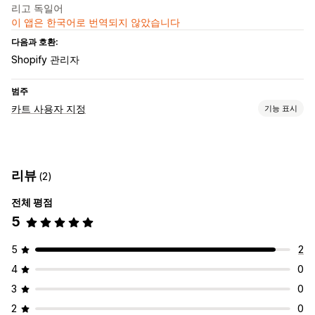
리고 독일어
이 앱은 한국어로 번역되지 않았습니다
다음과 호환:
Shopify 관리자
범주
카트 사용자 지정
기능 표시
카트 표시
공지 사항
사용자 지정 스타일
사용자 지정 규칙
프로모션
리뷰
(2)
모바일 반응형
카트 서랍
전체 평점
상향 판매
5
추천 제품
더 많이 사면 더 많이 할인
무료 배송
함께 자주 구매하는 제품
배송 표시줄
5
2
결제 사용자 지정
4
0
원클릭 상향 판매
3
0
2
0