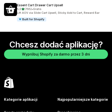
Essent Cart Drawer Cart Upsell
na 5 gwiazdek
5,0
(795)
•
Gratis
Łączna liczba recenzji: 795
Lift AOV via Slide Cart Upsell, Sticky Add to Cart, Reward Bar
Built for Shopify
Chcesz dodać aplikację?
Wypróbuj Shopify za darmo przez 3 dni
Kategorie aplikacji
Najpopularniejsze kategorie