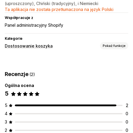
(uproszczony), Chiński (tradycyjny), i Niemiecki
Ta aplikacja nie została przetłumaczona na język Polski
Współpracuje z
Panel administracyjny Shopify
Kategorie
Dostosowanie koszyka
Pokaż funkcje
Wyświetlanie koszyka
Ogłoszenia
Style niestandardowe
Reguły niestandardowe
Recenzje
(2)
Promocje
Responsywność na urządzeniach mobilnych
Szuflada koszyka
Ogólna ocena
5
Sprzedaż droższych produktów
Rekomendacje produktów
5
2
Większe zakupy, większe oszczędności
Darmowa wysyłka
4
0
Często kupowane razem
Pasek wysyłki
3
0
Personalizacja realizacji zakupu
2
0