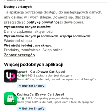
Dostęp do danych
Ta aplikacja potrzebuje dostępu do następujących danych,
aby działać w Twoim sklepie. Dowiedz się, dlaczego,
przeglądając
politykę prywatności
dewelopera.
Wyświetlanie danych klientów:
Dane urządzenia i aktywności
Wyświetlanie danych pracowników i współpracowników:
Właściciel sklepu
Wyświetlaj i edytuj dane sklepu:
Produkty, zamówienia, Sklep online
Zobacz szczegóły
Więcej podobnych aplikacji
Upcart—Cart Drawer Cart Upsell
na 5 gwiazdek
4,7
(846)
•
Bezpłatny plan jest dostępny
Łączna liczba recenzji: 846
Boost AOV w/ slide cart, reward bar, upsell cart & free gifts
Built for Shopify
Kaching CartDrawer Cart Upsell
na 5 gwiazdek
5,0
(1 129)
•
Bezpłatny plan jest dostępny
Łączna liczba recenzji: 1129
Boost your AOV: slide cart, upsell cart & free shipping bar
Built for Shopify