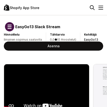
Shopify App Store
EasyGo13 Slack Stream
Hinnoittelu
Tähtiarvio
Kehittäjä
Ilmainen sopimus saatavilla
0,0
(0 Arvostelut)
EasyGo13
Asenna