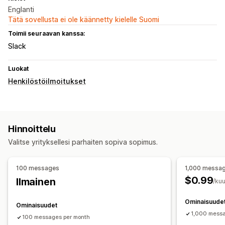
Englanti
Tätä sovellusta ei ole käännetty kielelle Suomi
Toimii seuraavan kanssa:
Slack
Luokat
Henkilöstöilmoitukset
Hinnoittelu
Valitse yrityksellesi parhaiten sopiva sopimus.
100 messages
1,000 messa
$0.99
Ilmainen
/ku
Ominaisuude
Ominaisuudet
1,000 messa
100 messages per month