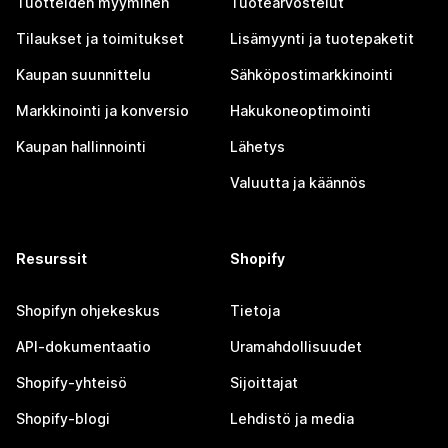
Tuotteiden myyminen
Tuotearvostelut
Tilaukset ja toimitukset
Lisämyynti ja tuotepaketit
Kaupan suunnittelu
Sähköpostimarkkinointi
Markkinointi ja konversio
Hakukoneoptimointi
Kaupan hallinnointi
Lähetys
Valuutta ja käännös
Resurssit
Shopify
Shopifyn ohjekeskus
Tietoja
API-dokumentaatio
Uramahdollisuudet
Shopify-yhteisö
Sijoittajat
Shopify-blogi
Lehdistö ja media