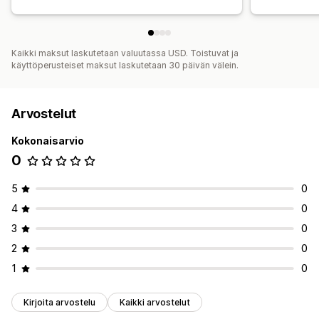
Kaikki maksut laskutetaan valuutassa USD. Toistuvat ja
käyttöperusteiset maksut laskutetaan 30 päivän välein.
Arvostelut
Kokonaisarvio
0
5
0
4
0
3
0
2
0
1
0
Kirjoita arvostelu
Kaikki arvostelut