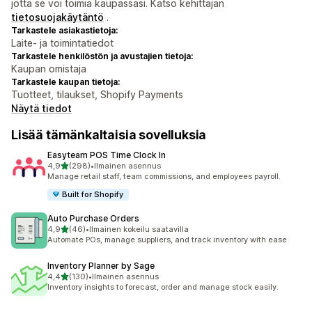
jotta se voi toimia kaupassasi. Katso kehittäjän
tietosuojakäytäntö
.
Tarkastele asiakastietoja:
Laite- ja toimintatiedot
Tarkastele henkilöstön ja avustajien tietoja:
Kaupan omistaja
Tarkastele kaupan tietoja:
Tuotteet, tilaukset, Shopify Payments
Näytä tiedot
Lisää tämänkaltaisia sovelluksia
Easyteam POS Time Clock In
/ 5 tähteä
4,9
(298)
•
Ilmainen asennus
298 arvostelua yhteensä
Manage retail staff, team commissions, and employees payroll.
Built for Shopify
Auto Purchase Orders
/ 5 tähteä
4,9
(46)
•
Ilmainen kokeilu saatavilla
46 arvostelua yhteensä
Automate POs, manage suppliers, and track inventory with ease
Inventory Planner by Sage
/ 5 tähteä
4,4
(130)
•
Ilmainen asennus
130 arvostelua yhteensä
Inventory insights to forecast, order and manage stock easily.