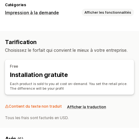
Catégories
Impression à la demande
Afficher les fonctionnalités
Personnalisation de produit
Outils de conception
Générateur de maquette
Tarification
Produits
Choisissez le forfait qui convient le mieux à votre entreprise.
Vêtements
Broderie
Chapeaux
Cadeaux pour les fêtes
Options d’expédition
Free
Installation gratuite
Suivi des commandes
Each product is sold to you at cost on-demand. You set the retail price.
The difference will be your profit
Contient du texte non traduit
Afficher la traduction
Tous les frais sont facturés en USD.
Avis