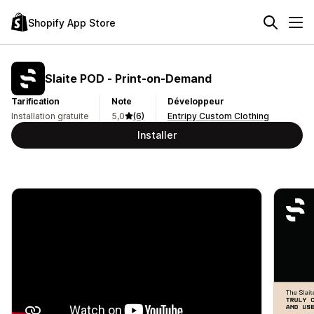
Shopify App Store
Slaite POD ‑ Print‑on‑Demand
Tarification
Note
Développeur
Installation gratuite
5,0
(6)
Entripy Custom Clothing
Installer