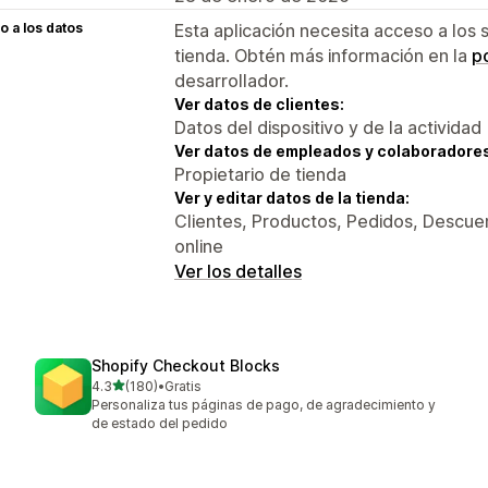
 a los datos
Esta aplicación necesita acceso a los 
tienda. Obtén más información en la
po
desarrollador.
Ver datos de clientes:
Datos del dispositivo y de la actividad
Ver datos de empleados y colaboradore
Propietario de tienda
Ver y editar datos de la tienda:
Clientes, Productos, Pedidos, Descuen
online
Ver los detalles
Shopify Checkout Blocks
de 5 estrellas
4.3
(180)
•
Gratis
180 reseñas en total
Personaliza tus páginas de pago, de agradecimiento y
de estado del pedido