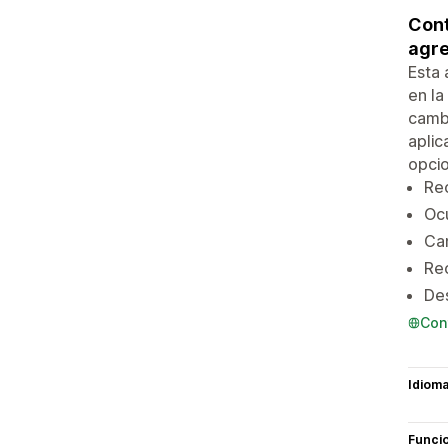
Cont
agre
Esta 
en la
cambi
aplic
opcio
Re
Oc
Cam
Re
De
Con
Idiom
Funci