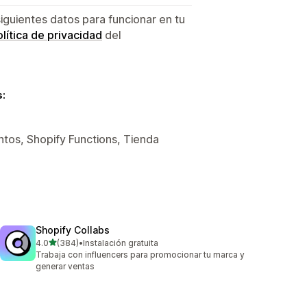
siguientes datos para funcionar en tu
lítica de privacidad
del
s:
tos, Shopify Functions, Tienda
Shopify Collabs
de 5 estrellas
4.0
(384)
•
Instalación gratuita
384 reseñas en total
Trabaja con influencers para promocionar tu marca y
generar ventas