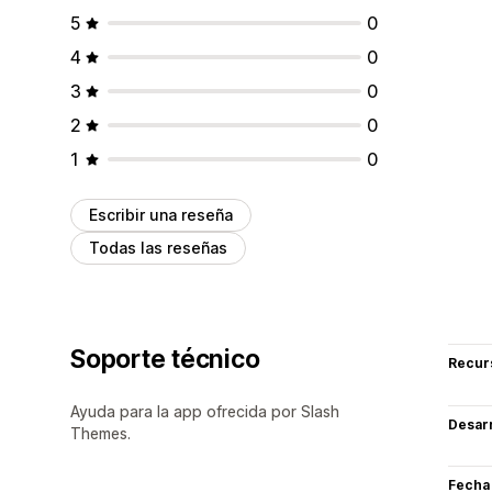
5
0
4
0
3
0
2
0
1
0
Escribir una reseña
Todas las reseñas
Soporte técnico
Recur
Ayuda para la app ofrecida por Slash
Desarr
Themes.
Fecha