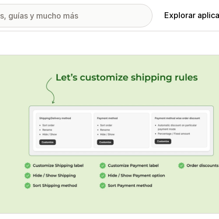
Explorar aplic
ía de imágenes destacadas