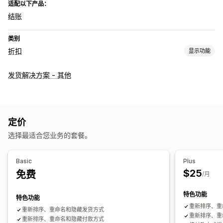
适配以下产品：
结账
类别
折扣
显示功能
折扣类型
发货解决方案 - 其他
折扣码
优惠券
百分比折扣
结账折扣
运费折扣
触发器和规则
自动化
定价
选择最适合您业务的套餐。
Basic
Plus
$25
免费
/月
特色功能
特色功能
重新排序、重
重新排序、重命名和隐藏发货方式
重新排序、重
重新排序、重命名和隐藏付款方式