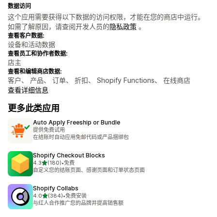
数据访问
这个应用需要获得以下数据的访问权限，才能在您的商店中运行。
如需了解原因，请查阅开发人员的
隐私政策
。
查看客户数据:
设备和活动数据
查看员工和协作者数据:
店主
查看和编辑商店数据:
客户、 产品、 订单、 折扣、 Shopify Functions、 在线商店
查看详细信息
更多此类应用
Auto Apply Freeship or Bundle
提供免费试用
在结账时自动应用免邮代码或产品捆绑包
Shopify Checkout Blocks
星（满分 5 星）
4.3
(180)
•
免费
总共 180 条评论
自定义您的结账页面、感谢页面和订单状态页面
Shopify Collabs
星（满分 5 星）
4.0
(384)
•
免费安装
总共 384 条评论
与红人合作推广您的品牌并提高销售额