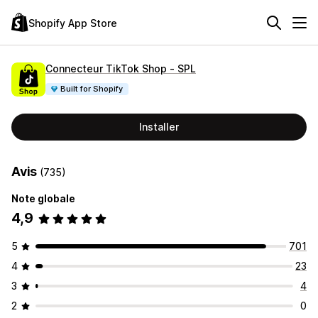
Shopify App Store
Connecteur TikTok Shop ‑ SPL
Built for Shopify
Installer
Avis
(735)
Note globale
4,9
5
701
4
23
3
4
2
0