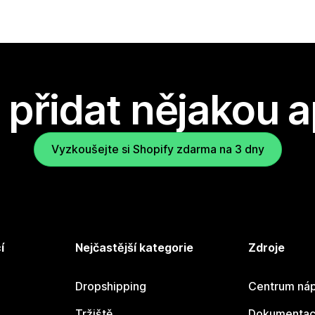
přidat nějakou a
Vyzkoušejte si Shopify zdarma na 3 dny
í
Nejčastější kategorie
Zdroje
Dropshipping
Centrum náp
Tržiště
Dokumentace