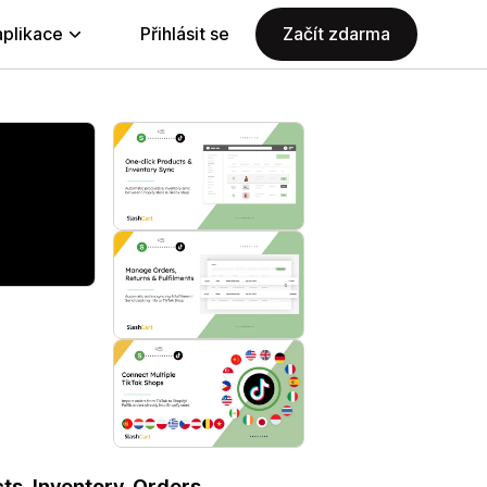
aplikace
Přihlásit se
Začít zdarma
ts, Inventory, Orders,