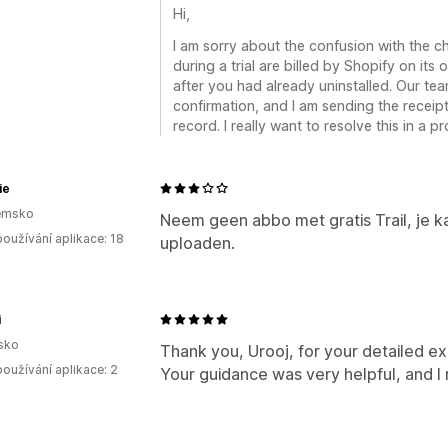
Hi,
I am sorry about the confusion with the ch
during a trial are billed by Shopify on its
after you had already uninstalled. Our tea
confirmation, and I am sending the receip
record. I really want to resolve this in a p
ie
emsko
Neem geen abbo met gratis Trail, je 
oužívání aplikace: 18
uploaden.
i
sko
Thank you, Urooj, for your detailed e
oužívání aplikace: 2
Your guidance was very helpful, and I 