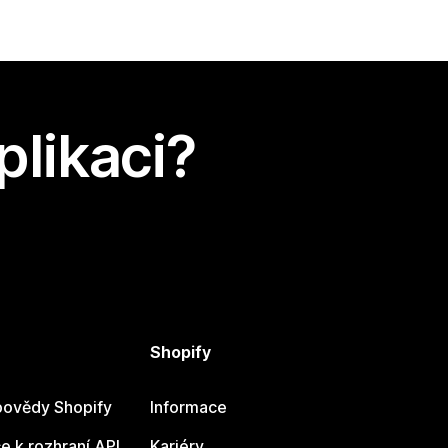
plikaci?
Shopify
ovědy Shopify
Informace
 k rozhraní API
Kariéry