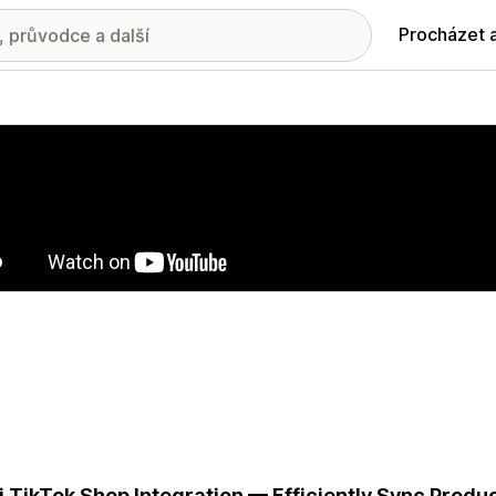
Procházet 
ie propagovaných obrázků
i TikTok Shop Integration — Efficiently Sync Produc