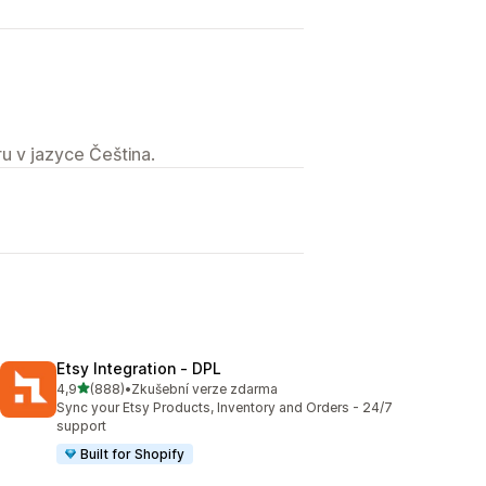
u v jazyce Čeština.
Etsy Integration ‑ DPL
z 5 hvězd
4,9
(888)
•
Zkušební verze zdarma
Celkový počet recenzí: 888
Sync your Etsy Products, Inventory and Orders - 24/7
support
Built for Shopify