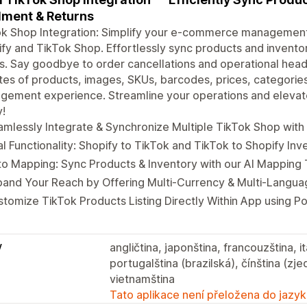
ilment & Returns
k Shop Integration: Simplify your e-commerce management 
fy and TikTok Shop. Effortlessly sync products and inventor
. Say goodbye to order cancellations and operational hea
es of products, images, SKUs, barcodes, prices, categories,
gement experience. Streamline your operations and elevat
!
mlessly Integrate & Synchronize Multiple TikTok Shop with
l Functionality: Shopify to TikTok and TikTok to Shopify In
o Mapping: Sync Products & Inventory with our AI Mapping 
and Your Reach by Offering Multi-Currency & Multi-Langua
tomize TikTok Products Listing Directly Within App using P
y
angličtina, japonština, francouzština, i
portugalština (brazilská), čínština (zj
vietnamština
Tato aplikace není přeložena do jazyk