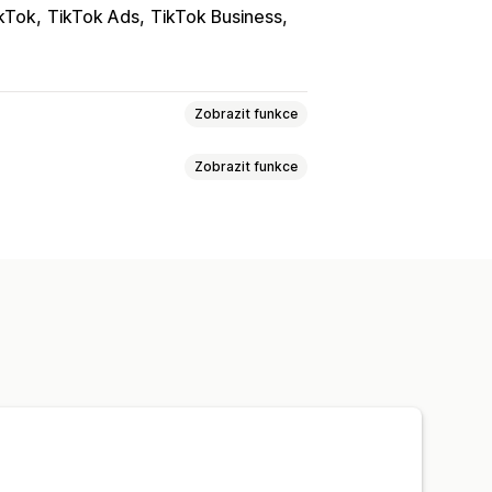
kTok
TikTok Ads
TikTok Business
Zobrazit funkce
Zobrazit funkce
ál
Synchronizace produktů
né nahrávání
y SKU
Vícekanálová
Více obchodů
ase
vky
Schvalování objednávek
izace sledování
Jednotný panel
na skladové zásoby
stní pravidla
 export dat
Stav v reálném čase