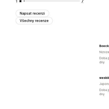
1
7
Napsat recenzi
Všechny recenze
Boeck
Nizoz
Doba p
dny
weskii
Japon
Doba p
dny