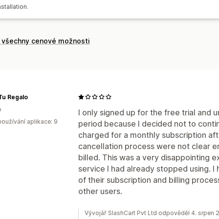
stallation.
t všechny cenové možnosti
Tu Regalo
o
I only signed up for the free trial and u
oužívání aplikace: 9
period because I decided not to continue
charged for a monthly subscription af
cancellation process were not clear e
billed. This was a very disappointing 
service I had already stopped using. 
of their subscription and billing proce
other users.
Vývojář SlashCart Pvt Ltd odpověděl 4. srpen