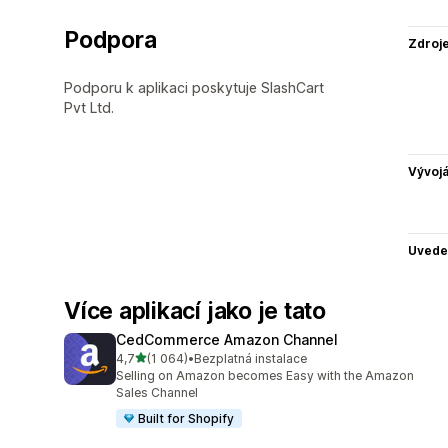
Podpora
Zdroj
Podporu k aplikaci poskytuje SlashCart
Pvt Ltd.
Vývojá
Uvede
Více aplikací jako je tato
CedCommerce Amazon Channel
z 5 hvězd
4,7
(1 064)
•
Bezplatná instalace
Celkový počet recenzí: 1064
Selling on Amazon becomes Easy with the Amazon
Sales Channel
Built for Shopify