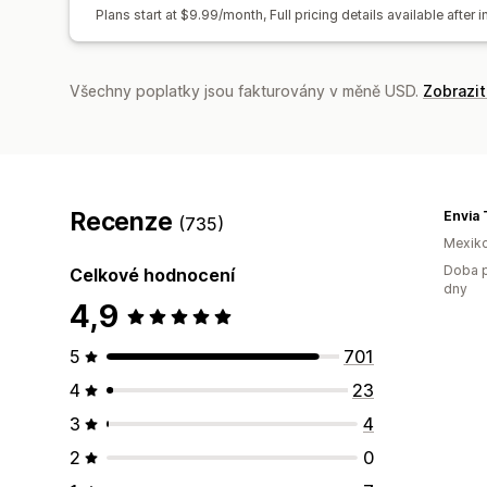
Plans start at $9.99/month, Full pricing details available after in
Všechny poplatky jsou fakturovány v měně USD.
Zobrazi
Recenze
Envia 
(735)
Mexik
Doba p
Celkové hodnocení
dny
4,9
5
701
4
23
3
4
2
0