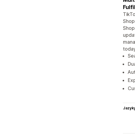
Fulf
TikTo
Shopi
Shops
updat
mana
today
Sea
Dua
Aut
Exp
Cus
Jazyk