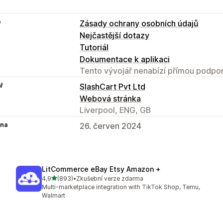
e
Zásady ochrany osobních údajů
Nejčastější dotazy
Tutoriál
Dokumentace k aplikaci
Tento vývojář nenabízí přímou podpor
ř
SlashCart Pvt Ltd
Webová stránka
Liverpool, ENG, GB
na
26. červen 2024
LitCommerce eBay Etsy Amazon +
z 5 hvězd
4,9
(893)
•
Zkušební verze zdarma
Celkový počet recenzí: 893
Multi-marketplace integration with TikTok Shop, Temu,
Walmart