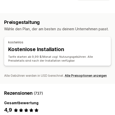
Feedautomatisierung
Produktfeed
Synchronisierungsart
Produktsynchronisierung
Produktauswahl
Landeswährung
Bestellungen
Preise
Varianten
SKUs
Mehrere Kanäle
Massenupload
Preisgestaltung
Mehrere Shops
Automatisch
Sammelaktion
Echtzeit
Bestellverwaltung
Wähle den Plan, der am besten zu deinem Unternehmen passt.
Benachrichtigungen und Berichte
Fulfillment an mehreren Standorten
Großbestellung
Bestellupdates
Inventarbenachrichtigungen
Bestellungsgenehmigung
Bestellsynchronisierung
kostenlos
Benachrichtigungen über niedrige Lagerbestände
Trackingsynchronisierung
Einheitliches Dashboard
Kostenlose Installation
Datenimport und -export
Echtzeitstatus
Inventarsynchronisierung
Benutzerdefinierte Regeln
Tarife starten ab 9,99 $/Monat zzgl. Nutzungsgebühren. Alle
Preisdetails sind nach der Installation verfügbar.
Alle Gebühren werden in USD berechnet.
Alle Preisoptionen anzeigen
Rezensionen
(737)
Gesamtbewertung
4,9