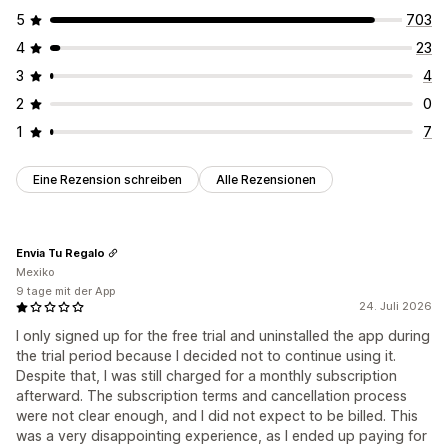
5
703
4
23
3
4
2
0
1
7
Eine Rezension schreiben
Alle Rezensionen
Envia Tu Regalo
Mexiko
9 tage mit der App
24. Juli 2026
I only signed up for the free trial and uninstalled the app during
the trial period because I decided not to continue using it.
Despite that, I was still charged for a monthly subscription
afterward. The subscription terms and cancellation process
were not clear enough, and I did not expect to be billed. This
was a very disappointing experience, as I ended up paying for