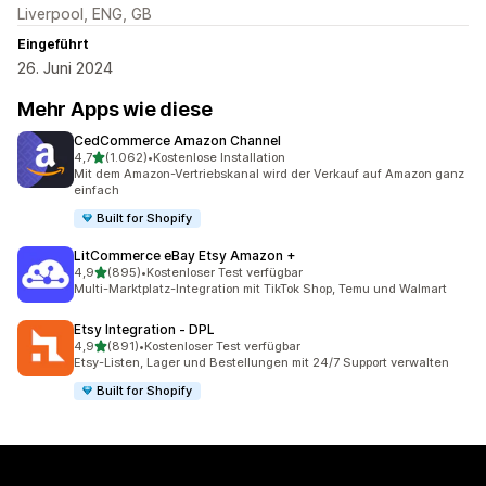
Liverpool, ENG, GB
Eingeführt
26. Juni 2024
Mehr Apps wie diese
CedCommerce Amazon Channel
von 5 Sternen
4,7
(1.062)
•
Kostenlose Installation
1062 Rezensionen insgesamt
Mit dem Amazon-Vertriebskanal wird der Verkauf auf Amazon ganz
einfach
Built for Shopify
LitCommerce eBay Etsy Amazon +
von 5 Sternen
4,9
(895)
•
Kostenloser Test verfügbar
895 Rezensionen insgesamt
Multi-Marktplatz-Integration mit TikTok Shop, Temu und Walmart
Etsy Integration ‑ DPL
von 5 Sternen
4,9
(891)
•
Kostenloser Test verfügbar
891 Rezensionen insgesamt
Etsy-Listen, Lager und Bestellungen mit 24/7 Support verwalten
Built for Shopify