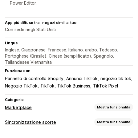
Power Editor.
App più diffuse tra i negozi simili al tuo
Con sede negli Stati Uniti
Lingue
Inglese. Giapponese. Francese. Italiano. arabo. Tedesco.
Portoghese (Brasile). Cinese (semplificato). Spagnolo.
Tailandesee Vietnamita
Funziona con
Pannello di controllo Shopify
Annunci TikTok
negozio tik tok
Negozio TikTok
TikTok
TikTok Business
TikTok Pixel
Categorie
Marketplace
Mostra funzionalità
Gestione delle inserzioni
Sincronizzazione scorte
Mostra funzionalità
Automazione dei feed
Feed dei prodotti
Tipo di sincronizzazione
Sincronizzazione dei prodotti
Selezione dei prodotti