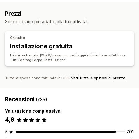
Ordini
Prezzi
Varianti
SKU
Multicanale
Multistore
Valuta locale
Caricamento in blocco
Prezzi
Automatica
In blocco
In tempo reale
Gestione degli ordini
Scegli il piano più adatto alla tua attività.
Notifiche e report
Evasione da più sedi
Ordini in blocco
Aggiornamenti sugli ordini
Avvisi sulle scorte
Approvazione degli ordini
Sincronizzazione degli ordini
Gratuito
Avvisi di scorte ridotte
Sincronizzazione del monitoraggio
Dashboard unificata
Installazione gratuita
Importazione ed esportazione di dati
Stato in tempo reale
Sincronizzazione delle scorte
Regole personalizzate
I piani partono da $9,99/mese con costi aggiuntivi in base all’utilizzo.
Tutti i dettagli dopo l’installazione.
Tutte le spese sono fatturate in USD.
Vedi tutte le opzioni di prezzo
Recensioni
(735)
Valutazione complessiva
4,9
5
701