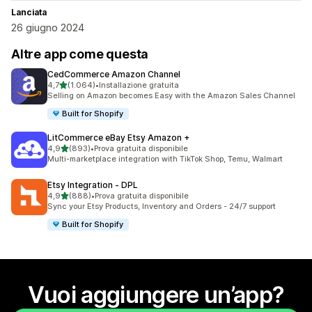
Lanciata
26 giugno 2024
Altre app come questa
CedCommerce Amazon Channel
stelle su 5
4,7
(1.064)
•
Installazione gratuita
1064 recensioni totali
Selling on Amazon becomes Easy with the Amazon Sales Channel
Built for Shopify
LitCommerce eBay Etsy Amazon +
stelle su 5
4,9
(893)
•
Prova gratuita disponibile
893 recensioni totali
Multi-marketplace integration with TikTok Shop, Temu, Walmart
Etsy Integration ‑ DPL
stelle su 5
4,9
(888)
•
Prova gratuita disponibile
888 recensioni totali
Sync your Etsy Products, Inventory and Orders - 24/7 support
Built for Shopify
Vuoi aggiungere un’app?