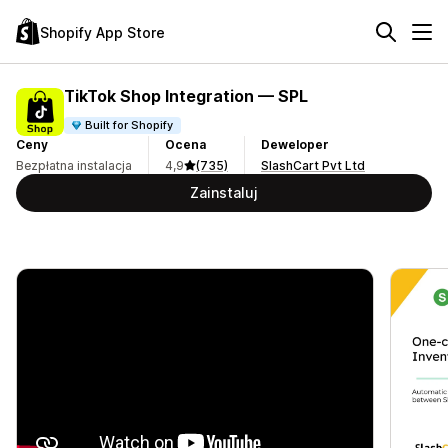
Shopify App Store
TikTok Shop Integration — SPL
Built for Shopify
Ceny
Ocena
Deweloper
Bezpłatna instalacja
4,9
(735)
SlashCart Pvt Ltd
Zainstaluj