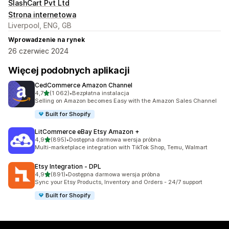
SlashCart Pvt Ltd
Strona internetowa
Liverpool, ENG, GB
Wprowadzenie na rynek
26 czerwiec 2024
Więcej podobnych aplikacji
CedCommerce Amazon Channel
na 5 gwiazdek
4,7
(1 062)
•
Bezpłatna instalacja
Łączna liczba recenzji: 1062
Selling on Amazon becomes Easy with the Amazon Sales Channel
Built for Shopify
LitCommerce eBay Etsy Amazon +
na 5 gwiazdek
4,9
(895)
•
Dostępna darmowa wersja próbna
Łączna liczba recenzji: 895
Multi-marketplace integration with TikTok Shop, Temu, Walmart
Etsy Integration ‑ DPL
na 5 gwiazdek
4,9
(891)
•
Dostępna darmowa wersja próbna
Łączna liczba recenzji: 891
Sync your Etsy Products, Inventory and Orders - 24/7 support
Built for Shopify